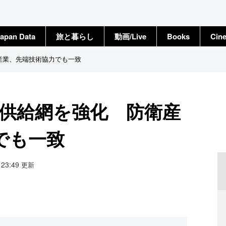
apan Data
旅と暮らし
動画/Live
Books
Cin
産業、先端技術協力でも一致
の供給網を強化 防衛産
でも一致
7 23:49
更新