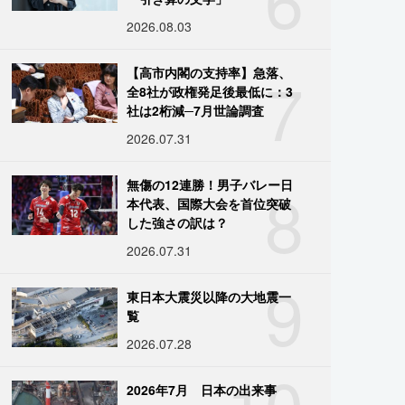
2026.08.03
7
【高市内閣の支持率】急落、
全8社が政権発足後最低に：3
社は2桁減─7月世論調査
2026.07.31
8
無傷の12連勝！男子バレー日
本代表、国際大会を首位突破
した強さの訳は？
2026.07.31
9
東日本大震災以降の大地震一
覧
2026.07.28
10
2026年7月 日本の出来事