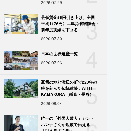
2026.07.29
3
最低賃金55円引き上げ、全国
平均1176円に―厚労省審議会 :
前年度実績を下回る
2026.07.30
4
日本の世界遺産一覧
2026.07.26
5
豪雪の地と海辺の町で220年の
時を刻んだ伝統建築 : WITH
KAMAKURA（鎌倉・長谷）
2026.08.04
6
唯一の「外国人歌人」カン・
ハンナさんが短歌で伝える
「引き算の文学」