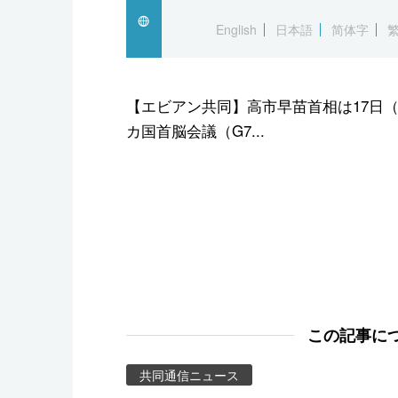
スポーツ・東京2020
English
日本語
简体字
【エビアン共同】高市早苗首相は17日
カ国首脳会議（G7...
この記事に
共同通信ニュース