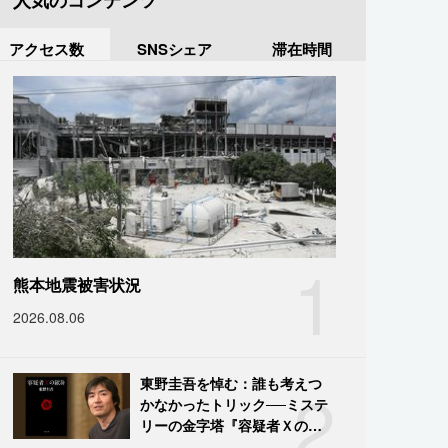
人気のコンテンツ
アクセス数
SNSシェア
滞在時間
1
熊本地震被害状況
2026.08.06
2
東野圭吾を悼む：誰も考えつ
かなかったトリック──ミステ
リーの金字塔『容疑者Ｘの献
身』の舞台裏