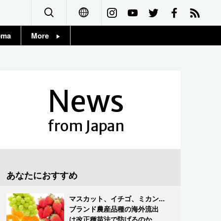
ema
More
English
Topics
简体字
Images
News
繁體字
People
Français
from Japan
東京
Español
お知らせ
العربية
あなたにおすすめ
Русский
マスカット、イチゴ、ミカン...
ブランド農産品種の海外流出
は改正種苗法で防げるのか