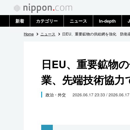
新着
カテゴリー
ニュース
In-depth
J
政治・外交
トップ
Home
ニュース
日EU、重要鉱物の供給網を強化 防衛
経済・ビジネス
アーカイブ
日EU、重要鉱物
国際
業、先端技術協力
社会
文化
政治・外交
2026.06.17 23:33 / 2026.06.1
科学・技術
暮らし