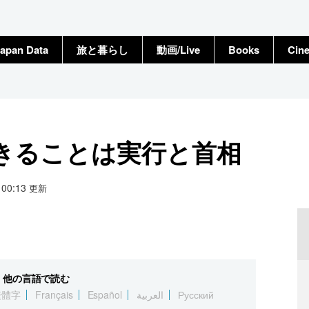
apan Data
旅と暮らし
動画/Live
Books
Cin
きることは実行と首相
8 00:13
更新
他の言語で読む
繁體字
Français
Español
العربية
Русский