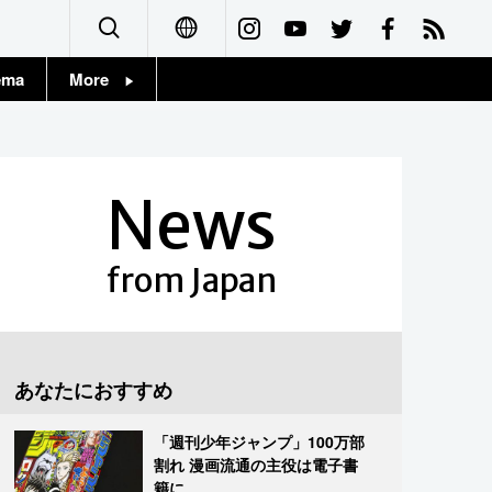
ema
More
English
Topics
简体字
Images
News
繁體字
People
Français
from Japan
東京
Español
お知らせ
العربية
あなたにおすすめ
Русский
「週刊少年ジャンプ」100万部
割れ 漫画流通の主役は電子書
籍に