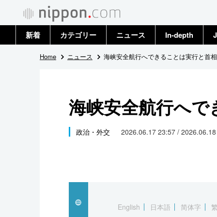
新着
カテゴリー
ニュース
In-depth
J
政治・外交
トップ
Home
ニュース
海峡安全航行へできることは実行と首相
経済・ビジネス
アーカイブ
海峡安全航行へで
国際
社会
政治・外交
2026.06.17 23:57 / 2026.06.1
文化
科学・技術
暮らし
English
日本語
简体字