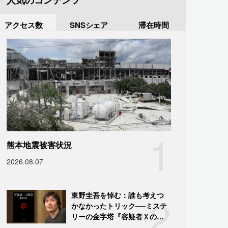
人気のコンテンツ
アクセス数
SNSシェア
滞在時間
1
熊本地震被害状況
2026.08.07
2
東野圭吾を悼む：誰も考えつ
かなかったトリック──ミステ
リーの金字塔『容疑者Ｘの献
身』の舞台裏