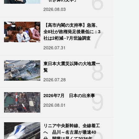
2026.08.03
7
【高市内閣の支持率】急落、
全8社が政権発足後最低に：3
社は2桁減─7月世論調査
2026.07.31
8
東日本大震災以降の大地震一
覧
2026.07.28
9
2026年7月 日本の出来事
2026.08.01
10
リニア中央新幹線、全線着工
へ 品川～名古屋が最速40
分、開業は早くて2036年