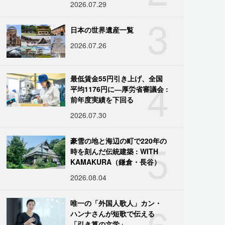
2026.07.29
3
日本の世界遺産一覧
2026.07.26
4
最低賃金55円引き上げ、全国
平均1176円に―厚労省審議会 :
前年度実績を下回る
2026.07.30
5
豪雪の地と海辺の町で220年の
時を刻んだ伝統建築 : WITH
KAMAKURA（鎌倉・長谷）
2026.08.04
6
唯一の「外国人歌人」カン・
ハンナさんが短歌で伝える
「引き算の文学」