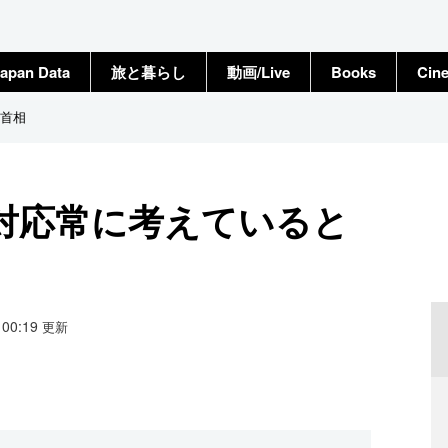
apan Data
旅と暮らし
動画/Live
Books
Cin
首相
対応常に考えていると
8 00:19
更新