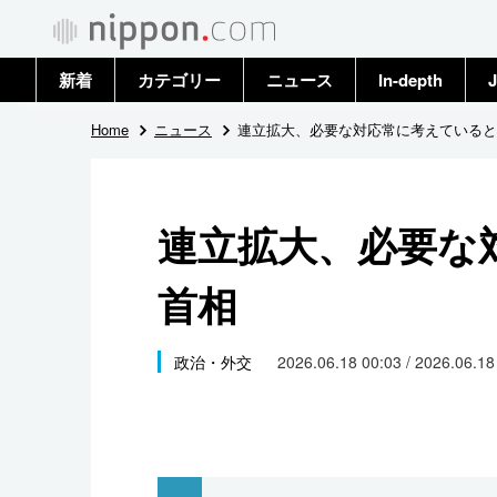
新着
カテゴリー
ニュース
In-depth
J
政治・外交
トップ
Home
ニュース
連立拡大、必要な対応常に考えていると
経済・ビジネス
アーカイブ
連立拡大、必要な
国際
首相
社会
文化
政治・外交
2026.06.18 00:03 / 2026.06.1
科学・技術
暮らし