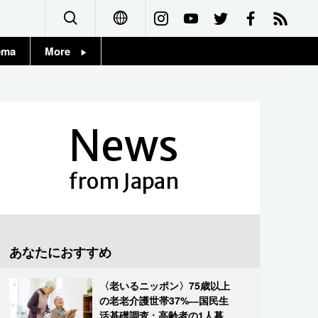
ema
More
English
Topics
简体字
Images
News
繁體字
People
Français
from Japan
東京
Español
お知らせ
العربية
あなたにおすすめ
Русский
〈老いるニッポン〉75歳以上
の老老介護世帯37%―国民生
活基礎調査 : 高齢者の1人暮ら