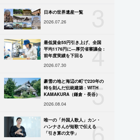
3
日本の世界遺産一覧
2026.07.26
4
最低賃金55円引き上げ、全国
平均1176円に―厚労省審議会 :
前年度実績を下回る
2026.07.30
5
豪雪の地と海辺の町で220年の
時を刻んだ伝統建築 : WITH
KAMAKURA（鎌倉・長谷）
2026.08.04
6
唯一の「外国人歌人」カン・
ハンナさんが短歌で伝える
「引き算の文学」