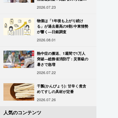
し933万人超
2026.07.23
物価は「1年後も上がり続け
る」が過去最高の9割:中東情勢
が響く―日銀調査
2026.08.01
熱中症の搬送、1週間で1万人
突破―総務省消防庁 : 災害級の
暑さで急増
2026.07.22
干瓢(かんぴょう): 甘辛く煮含
めてすしの具材が定番
2026.07.26
人気のコンテンツ