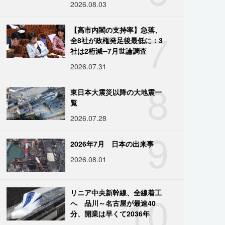
2026.08.03
7
【高市内閣の支持率】急落、
全8社が政権発足後最低に：3
社は2桁減─7月世論調査
2026.07.31
8
東日本大震災以降の大地震一
覧
2026.07.28
9
2026年7月 日本の出来事
2026.08.01
10
リニア中央新幹線、全線着工
へ 品川～名古屋が最速40
分、開業は早くて2036年