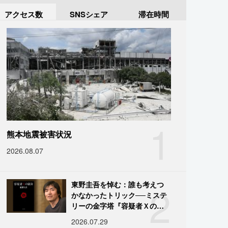
アクセス数
SNSシェア
滞在時間
1
熊本地震被害状況
2026.08.07
2
東野圭吾を悼む：誰も考えつ
かなかったトリック──ミステ
リーの金字塔『容疑者Ｘの献
身』の舞台裏
2026.07.29