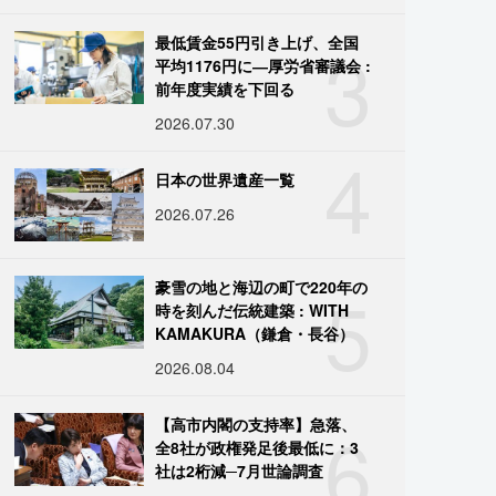
3
最低賃金55円引き上げ、全国
平均1176円に―厚労省審議会 :
前年度実績を下回る
2026.07.30
4
日本の世界遺産一覧
2026.07.26
5
豪雪の地と海辺の町で220年の
時を刻んだ伝統建築 : WITH
KAMAKURA（鎌倉・長谷）
2026.08.04
6
【高市内閣の支持率】急落、
全8社が政権発足後最低に：3
社は2桁減─7月世論調査