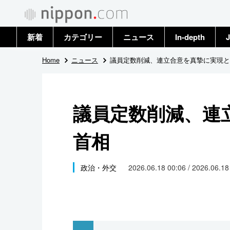
新着
カテゴリー
ニュース
In-depth
J
政治・外交
トップ
Home
ニュース
議員定数削減、連立合意を真摯に実現と
経済・ビジネス
アーカイブ
議員定数削減、連
国際
首相
社会
文化
政治・外交
2026.06.18 00:06 / 2026.06.1
科学・技術
暮らし