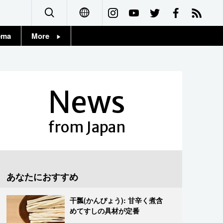
ema
More
English
Topics
简体字
Images
News
繁體字
People
Français
from Japan
東京
Español
お知らせ
العربية
あなたにおすすめ
Русский
干瓢(かんぴょう): 甘辛く煮含
めてすしの具材が定番