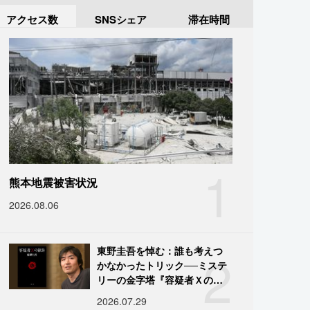
アクセス数
SNSシェア
滞在時間
1
熊本地震被害状況
2026.08.06
2
東野圭吾を悼む：誰も考えつ
かなかったトリック──ミステ
リーの金字塔『容疑者Ｘの献
身』の舞台裏
2026.07.29