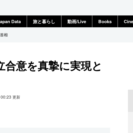
apan Data
旅と暮らし
動画/Live
Books
Cin
首相
立合意を真摯に実現と
8 00:23
更新