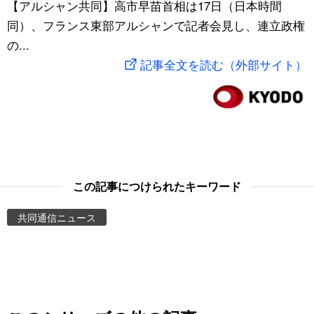
【アルシャン共同】高市早苗首相は17日（日本時間
スポーツ・東京2020
文化
動画/Live
同）、フランス東部アルシャンで記者会見し、連立政権
の...
科学・技術
Books
記事全文を読む（外部サイト）
暮らし
Cinema
スポーツ・東京2020
Topics
Images
この記事につけられたキーワード
共同通信ニュース
People
東京
お知らせ