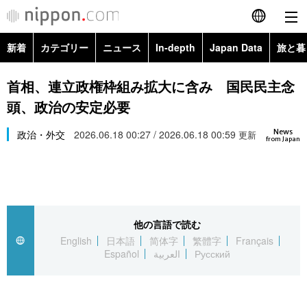
新着
カテゴリー
ニュース
In-depth
Japan Data
旅と暮
English
政治・外交
Topics
首相、連立政権枠組み拡大に含み 国民民主念
简体字
頭、政治の安定必要
経済・ビジネス
Images
繁體字
カテゴリー
News
政治・外交
2026.06.18 00:27 / 2026.06.18 00:59
更新
from Japan
国際・海外
People
Français
政治・外交
ニュース
社会
東京
Español
経済・ビジネス
トップ
In-depth
文化
お知らせ
العربية
他の言語で読む
English
日本語
简体字
繁體字
Français
国際
アーカイブ
Japan Data
科学・技術
Español
العربية
Русский
Русский
社会
旅と暮らし
暮らし