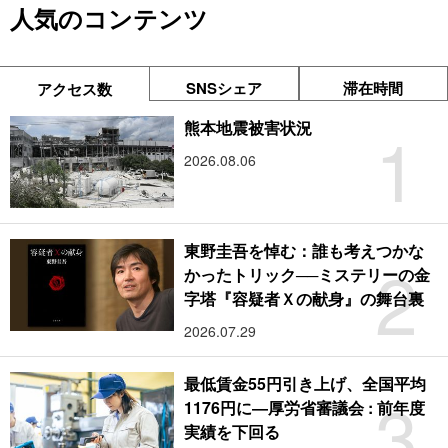
人気のコンテンツ
SNSシェア
滞在時間
アクセス数
1
熊本地震被害状況
2026.08.06
東野圭吾を悼む：誰も考えつかな
2
かったトリック──ミステリーの金
字塔『容疑者Ｘの献身』の舞台裏
2026.07.29
最低賃金55円引き上げ、全国平均
3
1176円に―厚労省審議会 : 前年度
実績を下回る