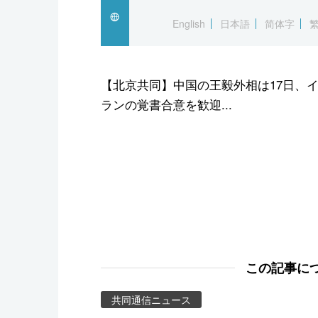
スポーツ・東京2020
English
日本語
简体字
【北京共同】中国の王毅外相は17日、
ランの覚書合意を歓迎...
この記事に
共同通信ニュース