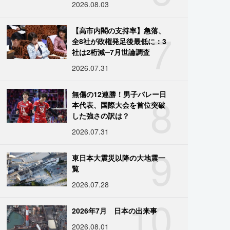
2026.08.03
7
【高市内閣の支持率】急落、
全8社が政権発足後最低に：3
社は2桁減─7月世論調査
2026.07.31
8
無傷の12連勝！男子バレー日
本代表、国際大会を首位突破
した強さの訳は？
2026.07.31
9
東日本大震災以降の大地震一
覧
2026.07.28
10
2026年7月 日本の出来事
2026.08.01