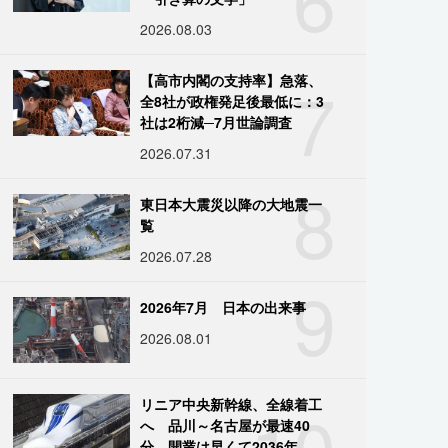
2026.08.03
7
【高市内閣の支持率】急落、
全8社が政権発足後最低に：3
社は2桁減─7月世論調査
2026.07.31
8
東日本大震災以降の大地震一
覧
2026.07.28
9
2026年7月 日本の出来事
2026.08.01
10
リニア中央新幹線、全線着工
へ 品川～名古屋が最速40
分、開業は早くて2036年