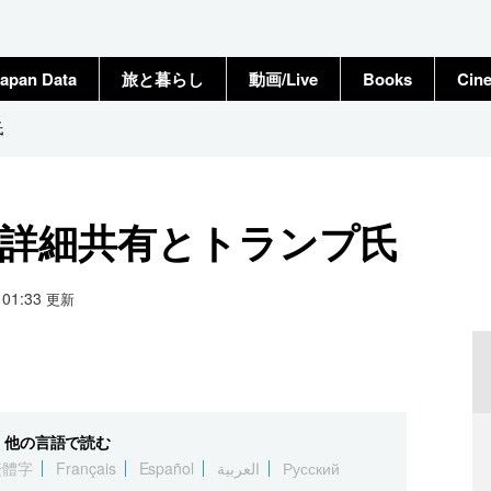
apan Data
旅と暮らし
動画/Live
Books
Cin
氏
の詳細共有とトランプ氏
8 01:33
更新
他の言語で読む
繁體字
Français
Español
العربية
Русский