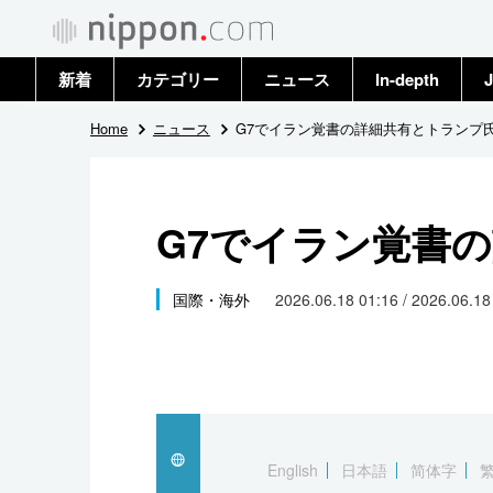
新着
カテゴリー
ニュース
In-depth
J
政治・外交
トップ
Home
ニュース
G7でイラン覚書の詳細共有とトランプ
経済・ビジネス
アーカイブ
G7でイラン覚書
国際
社会
国際・海外
2026.06.18 01:16 / 2026.06.1
文化
科学・技術
暮らし
English
日本語
简体字