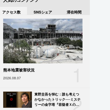
人気のコンテンツ
アクセス数
SNSシェア
滞在時間
1
熊本地震被害状況
2026.08.07
2
東野圭吾を悼む：誰も考えつ
かなかったトリック──ミステ
リーの金字塔『容疑者Ｘの献
身』の舞台裏