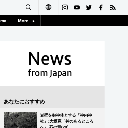
ema
More
English
Topics
简体字
Images
News
繁體字
People
Français
from Japan
東京
Español
お知らせ
العربية
あなたにおすすめ
Русский
岩壁を御神体とする「神内神
社」:大坂寛「神のあるところ
へ」 石の章(20)