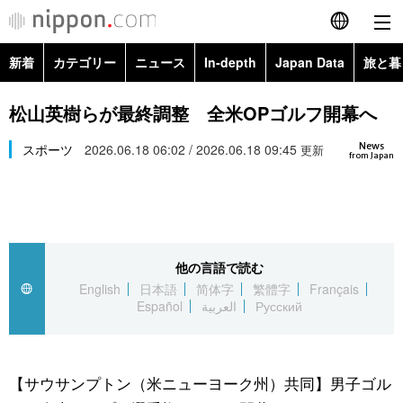
新着
カテゴリー
ニュース
In-depth
Japan Data
旅と暮
English
政治・外交
Topics
松山英樹らが最終調整 全米OPゴルフ開幕へ
简体字
News
経済・ビジネス
スポーツ
2026.06.18 06:02 / 2026.06.18 09:45
Images
更新
繁體字
from Japan
カテゴリー
国際・海外
People
Français
政治・外交
ニュース
社会
東京
Español
他の言語で読む
経済・ビジネス
トップ
In-depth
文化
お知らせ
English
日本語
简体字
繁體字
Français
العربية
Español
العربية
Русский
国際
アーカイブ
Japan Data
科学・技術
Русский
社会
旅と暮らし
暮らし
【サウサンプトン（米ニューヨーク州）共同】男子ゴル