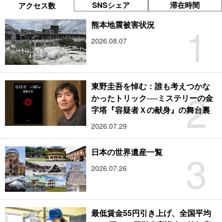
SNSシェア
滞在時間
アクセス数
1
熊本地震被害状況
2026.08.07
東野圭吾を悼む：誰も考えつかな
2
かったトリック──ミステリーの金
字塔『容疑者Ｘの献身』の舞台裏
2026.07.29
3
日本の世界遺産一覧
2026.07.26
最低賃金55円引き上げ、全国平均