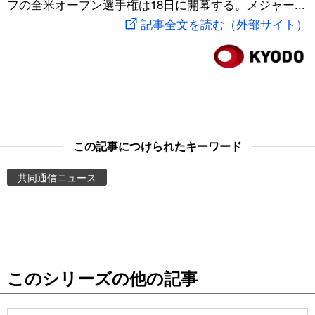
フの全米オープン選手権は18日に開幕する。メジャー...
スポーツ・東京2020
文化
動画/Live
記事全文を読む（外部サイト）
科学・技術
Books
暮らし
Cinema
スポーツ・東京2020
Topics
この記事につけられたキーワード
共同通信ニュース
Images
People
東京
このシリーズの他の記事
お知らせ