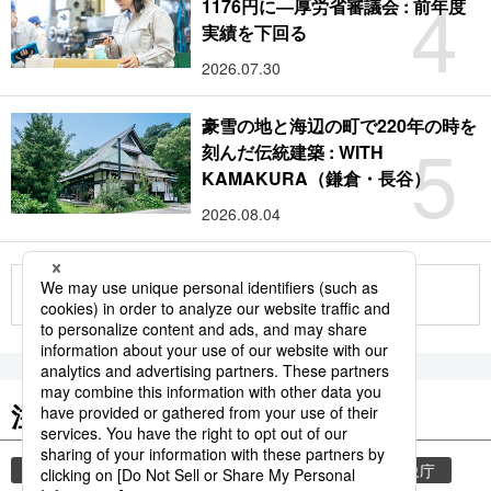
4
1176円に―厚労省審議会 : 前年度
実績を下回る
2026.07.30
豪雪の地と海辺の町で220年の時を
5
刻んだ伝統建築 : WITH
KAMAKURA（鎌倉・長谷）
2026.08.04
もっと見る
注目のキーワード
共同通信ニュース
気象・災害
災害
気象庁