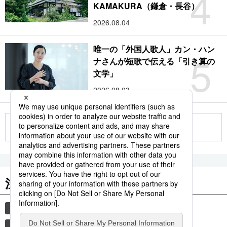
4
KAMAKURA（鎌倉・長谷）
2026.08.04
唯一の「外国人歌人」カン・ハン
5
ナさんが短歌で伝える「引き算の
文学」
2026.08.03
もっと見る
注目のキーワード
共同通信ニュース
時事通信ニュース
和食
観光
気象・災害
食材
災害
旅