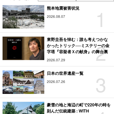
1
熊本地震被害状況
2026.08.07
東野圭吾を悼む：誰も考えつかな
2
かったトリック──ミステリーの金
字塔『容疑者Ｘの献身』の舞台裏
2026.07.29
3
日本の世界遺産一覧
2026.07.26
豪雪の地と海辺の町で220年の時を
刻んだ伝統建築 : WITH