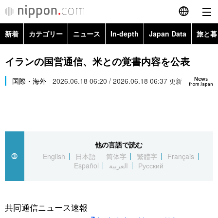
新着
カテゴリー
ニュース
In-depth
Japan Data
旅と暮
English
政治・外交
Topics
イランの国営通信、米との覚書内容を公表
简体字
News
経済・ビジネス
国際・海外
2026.06.18 06:20 / 2026.06.18 06:37
Images
更新
繁體字
from Japan
カテゴリー
国際・海外
People
Français
政治・外交
ニュース
社会
東京
Español
他の言語で読む
経済・ビジネス
トップ
In-depth
文化
お知らせ
English
日本語
简体字
繁體字
Français
العربية
Español
العربية
Русский
国際
アーカイブ
Japan Data
科学・技術
Русский
社会
旅と暮らし
暮らし
共同通信ニュース速報