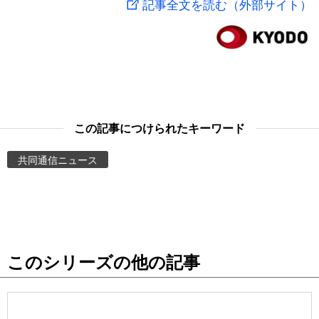
記事全文を読む（外部サイト）
スポーツ・東京2020
文化
動画/Live
科学・技術
Books
暮らし
Cinema
この記事につけられたキーワード
スポーツ・東京2020
Topics
共同通信ニュース
Images
People
このシリーズの他の記事
東京
お知らせ