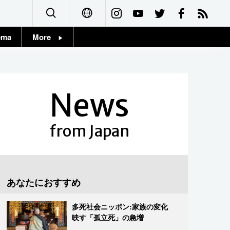
ema
More
English
Topics
简体字
Images
News
繁體字
People
Français
from Japan
東京
Español
お知らせ
العربية
あなたにおすすめ
Русский
多死社会ニッポン:家族の変化
映す「孤立死」の急増