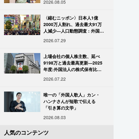
2026.08.05
〈縮むニッポン〉日本人1億
2000万人割れ、過去最大91万
人減少―人口動態調査 : 外国人
は400万人突破
2026.07.29
上場会社の個人株主数、延べ
9198万と過去最高更新―2025
年度:外国法人の株式保有比率
は34.7%に
2026.07.22
唯一の「外国人歌人」カン・
ハンナさんが短歌で伝える
「引き算の文学」
2026.08.03
人気のコンテンツ