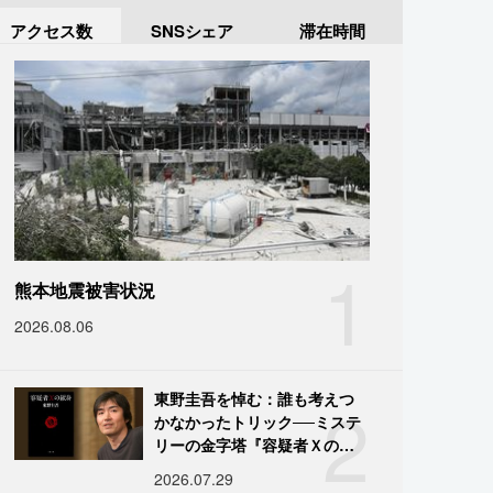
アクセス数
SNSシェア
滞在時間
1
熊本地震被害状況
2026.08.06
2
東野圭吾を悼む：誰も考えつ
かなかったトリック──ミステ
リーの金字塔『容疑者Ｘの献
身』の舞台裏
2026.07.29