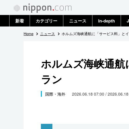
新着
カテゴリー
ニュース
In-depth
J
政治・外交
トップ
Home
ニュース
ホルムズ海峡通航に「サービス料」とイ
経済・ビジネス
アーカイブ
ホルムズ海峡通航
国際
ラン
社会
文化
国際・海外
2026.06.18 07:00 / 2026.06.1
科学・技術
暮らし