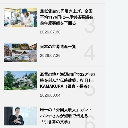
3
最低賃金55円引き上げ、全国
平均1176円に―厚労省審議会 :
前年度実績を下回る
2026.07.30
4
日本の世界遺産一覧
2026.07.26
5
豪雪の地と海辺の町で220年の
時を刻んだ伝統建築 : WITH
KAMAKURA（鎌倉・長谷）
2026.08.04
6
唯一の「外国人歌人」カン・
ハンナさんが短歌で伝える
「引き算の文学」