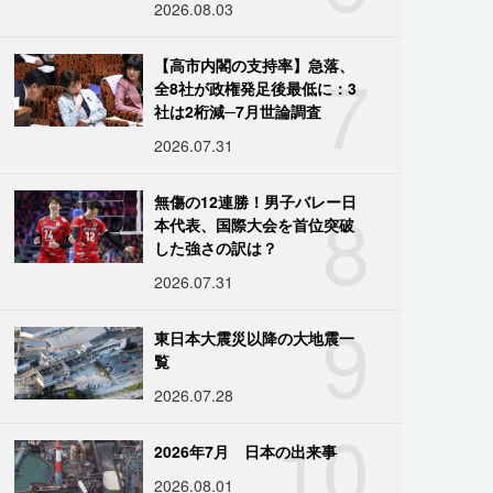
2026.08.03
7
【高市内閣の支持率】急落、
全8社が政権発足後最低に：3
社は2桁減─7月世論調査
2026.07.31
8
無傷の12連勝！男子バレー日
本代表、国際大会を首位突破
した強さの訳は？
2026.07.31
9
東日本大震災以降の大地震一
覧
2026.07.28
10
2026年7月 日本の出来事
2026.08.01