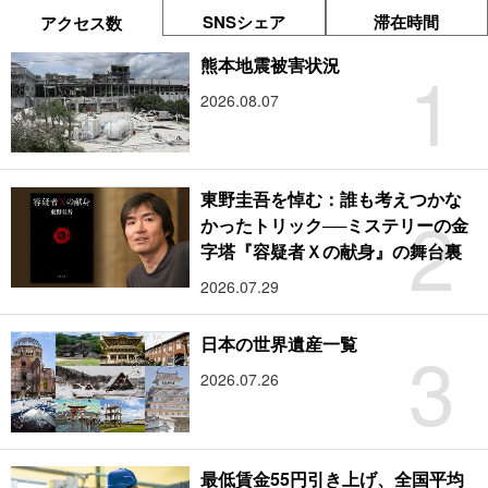
SNSシェア
滞在時間
アクセス数
1
熊本地震被害状況
2026.08.07
東野圭吾を悼む：誰も考えつかな
2
かったトリック──ミステリーの金
字塔『容疑者Ｘの献身』の舞台裏
2026.07.29
3
日本の世界遺産一覧
2026.07.26
最低賃金55円引き上げ、全国平均