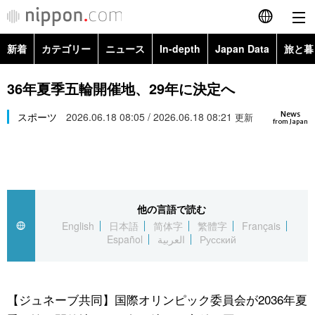
新着
カテゴリー
ニュース
In-depth
Japan Data
旅と暮
English
政治・外交
Topics
36年夏季五輪開催地、29年に決定へ
简体字
News
経済・ビジネス
スポーツ
2026.06.18 08:05 / 2026.06.18 08:21
Images
更新
繁體字
from Japan
カテゴリー
国際・海外
People
Français
政治・外交
ニュース
社会
東京
Español
他の言語で読む
経済・ビジネス
トップ
In-depth
文化
お知らせ
English
日本語
简体字
繁體字
Français
العربية
Español
العربية
Русский
国際
アーカイブ
Japan Data
科学・技術
Русский
社会
旅と暮らし
暮らし
【ジュネーブ共同】国際オリンピック委員会が2036年夏