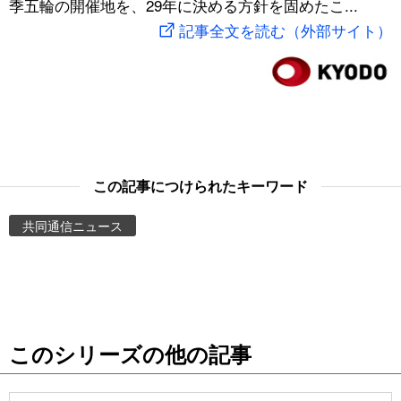
季五輪の開催地を、29年に決める方針を固めたこ...
スポーツ・東京2020
文化
動画/Live
記事全文を読む（外部サイト）
科学・技術
Books
暮らし
Cinema
スポーツ・東京2020
Topics
この記事につけられたキーワード
共同通信ニュース
Images
People
東京
このシリーズの他の記事
お知らせ