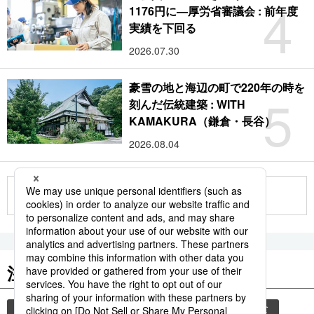
4
1176円に―厚労省審議会 : 前年度
実績を下回る
2026.07.30
豪雪の地と海辺の町で220年の時を
5
刻んだ伝統建築 : WITH
KAMAKURA（鎌倉・長谷）
2026.08.04
もっと見る
注目のキーワード
共同通信ニュース
気象・災害
災害
和食