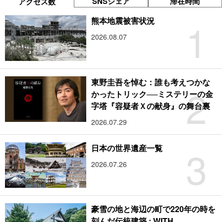
SNSシェア
滞在時間
アクセス数
1
熊本地震被害状況
2026.08.07
東野圭吾を悼む：誰も考えつかな
2
かったトリック──ミステリーの金
字塔『容疑者Ｘの献身』の舞台裏
2026.07.29
3
日本の世界遺産一覧
2026.07.26
豪雪の地と海辺の町で220年の時を
刻んだ伝統建築 : WITH