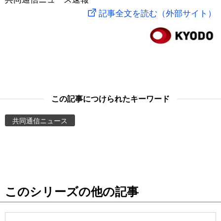
記事全文を読む（外部サイト）
スポーツ・東京2020
文化
動画/Live
科学・技術
Books
暮らし
Cinema
この記事につけられたキーワード
スポーツ・東京2020
Topics
共同通信ニュース
Images
People
東京
このシリーズの他の記事
お知らせ