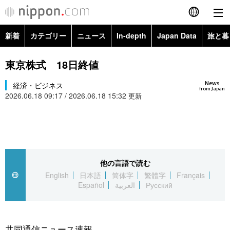
新着
カテゴリー
ニュース
In-depth
Japan Data
旅と暮
English
政治・外交
Topics
東京株式 18日終値
简体字
News
経済・ビジネス
経済・ビジネス
Images
繁體字
from Japan
2026.06.18 09:17 / 2026.06.18 15:32
更新
カテゴリー
国際・海外
People
Français
政治・外交
ニュース
社会
東京
Español
経済・ビジネス
トップ
In-depth
他の言語で読む
文化
お知らせ
العربية
English
日本語
简体字
繁體字
Français
Español
العربية
Русский
国際
アーカイブ
Japan Data
科学・技術
Русский
社会
旅と暮らし
暮らし
共同通信ニュース速報