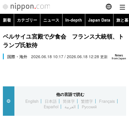
新着
カテゴリー
ニュース
In-depth
Japan Data
旅と暮
English
政治・外交
Topics
ベルサイユ宮殿で夕食会 フランス大統領、ト
简体字
ランプ氏歓待
経済・ビジネス
Images
繁體字
カテゴリー
News
国際・海外
2026.06.18 10:17 / 2026.06.18 12:28
更新
from Japan
国際・海外
People
Français
政治・外交
ニュース
社会
東京
Español
経済・ビジネス
トップ
In-depth
文化
お知らせ
العربية
他の言語で読む
English
日本語
简体字
繁體字
Français
国際
アーカイブ
Japan Data
科学・技術
Español
العربية
Русский
Русский
社会
旅と暮らし
暮らし