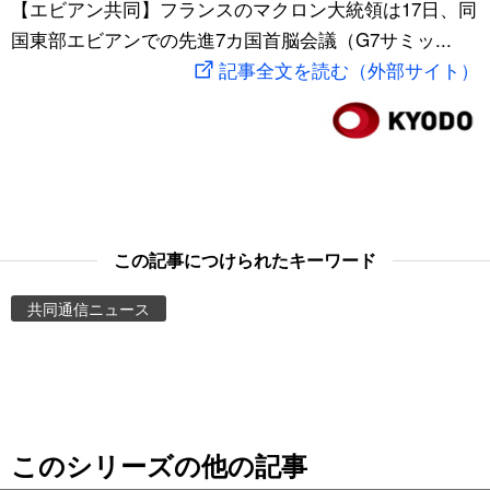
【エビアン共同】フランスのマクロン大統領は17日、同
スポーツ・東京2020
文化
動画/Live
国東部エビアンでの先進7カ国首脳会議（G7サミッ...
記事全文を読む（外部サイト）
科学・技術
Books
暮らし
Cinema
スポーツ・東京2020
Topics
この記事につけられたキーワード
Images
共同通信ニュース
People
東京
このシリーズの他の記事
お知らせ