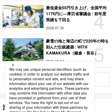
最低賃金55円引き上げ、全国平均
4
1176円に―厚労省審議会 : 前年度
実績を下回る
2026.07.30
豪雪の地と海辺の町で220年の時を
5
刻んだ伝統建築 : WITH
KAMAKURA（鎌倉・長谷）
2026.08.04
もっと見る
注目のキーワード