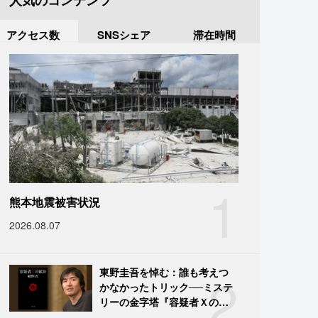
人気のコンテンツ
アクセス数
SNSシェア
滞在時間
1
熊本地震被害状況
2026.08.07
2
東野圭吾を悼む：誰も考えつ
かなかったトリック──ミステ
リーの金字塔『容疑者Ｘの献
身』の舞台裏