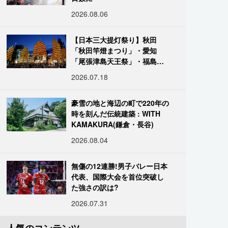
2026.08.06
【日本三大提灯祭り】秋田
「秋田竿燈まつり」・愛知
「尾張津島天王祭」・福島
「二本松の提灯祭り」:おびた
2026.07.18
だしい灯火が夜空を照らす光
の祭典
豪雪の地と海辺の町で220年の
時を刻んだ伝統建築 : WITH
KAMAKURA(鎌倉・長谷)
2026.08.04
無傷の12連勝!男子バレー日本
代表、国際大会を首位突破し
た強さの訳は?
2026.07.31