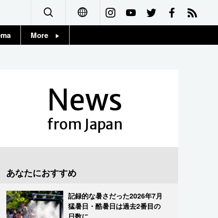
ema
More
English
Topics
简体字
Images
News
繁體字
People
Français
from Japan
東京
Español
お知らせ
العربية
あなたにおすすめ
Русский
記録的な暑さだった2026年7月
猛暑日・酷暑日は過去2番目の
日数に