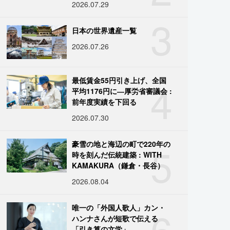
2026.07.29
3
日本の世界遺産一覧
2026.07.26
4
最低賃金55円引き上げ、全国
平均1176円に―厚労省審議会 :
前年度実績を下回る
2026.07.30
5
豪雪の地と海辺の町で220年の
時を刻んだ伝統建築 : WITH
KAMAKURA（鎌倉・長谷）
2026.08.04
6
唯一の「外国人歌人」カン・
ハンナさんが短歌で伝える
「引き算の文学」