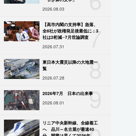
2026.08.03
7
【高市内閣の支持率】急落、
全8社が政権発足後最低に：3
社は2桁減─7月世論調査
2026.07.31
8
東日本大震災以降の大地震一
覧
2026.07.28
9
2026年7月 日本の出来事
2026.08.01
10
リニア中央新幹線、全線着工
へ 品川～名古屋が最速40
分、開業は早くて2036年