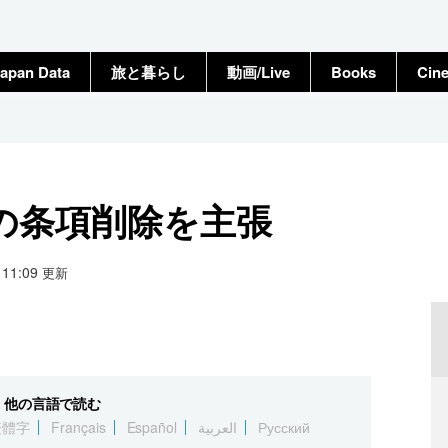
apan Data
旅と暮らし
動画/Live
Books
Cin
の条項削除を主張
8 11:09
更新
他の言語で読む
繁體字
Français
Español
العربية
Русский