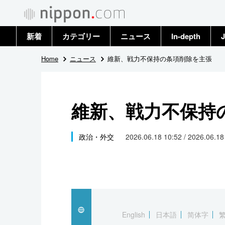
新着
カテゴリー
ニュース
In-depth
J
政治・外交
トップ
Home
ニュース
維新、戦力不保持の条項削除を主張
経済・ビジネス
アーカイブ
維新、戦力不保持
国際
社会
政治・外交
2026.06.18 10:52 / 2026.06.1
文化
科学・技術
暮らし
English
日本語
简体字