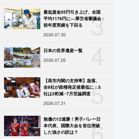
3
最低賃金55円引き上げ、全国
平均1176円に―厚労省審議会 :
前年度実績を下回る
2026.07.30
4
日本の世界遺産一覧
2026.07.26
5
【高市内閣の支持率】急落、
全8社が政権発足後最低に：3
社は2桁減─7月世論調査
2026.07.31
6
無傷の12連勝！男子バレー日
本代表、国際大会を首位突破
した強さの訳は？