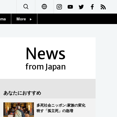
ema
More
English
Topics
简体字
Images
News
繁體字
People
Français
from Japan
東京
Español
お知らせ
العربية
あなたにおすすめ
Русский
多死社会ニッポン:家族の変化
映す「孤立死」の急増