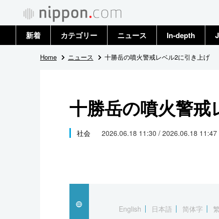
新着
カテゴリー
ニュース
In-depth
J
政治・外交
トップ
Home
ニュース
十勝岳の噴火警戒レベル2に引き上げ
経済・ビジネス
アーカイブ
十勝岳の噴火警戒
国際
社会
社会
2026.06.18 11:30 / 2026.06.18 11:47
文化
科学・技術
暮らし
English
日本語
简体字