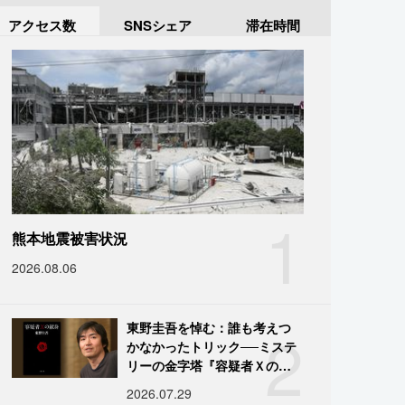
アクセス数
SNSシェア
滞在時間
1
熊本地震被害状況
2026.08.06
2
東野圭吾を悼む：誰も考えつ
かなかったトリック──ミステ
リーの金字塔『容疑者Ｘの献
身』の舞台裏
2026.07.29