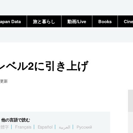
apan Data
旅と暮らし
動画/Live
Books
Cin
レベル2に引き上げ
更新
他の言語で読む
繁體字
Français
Español
العربية
Русский