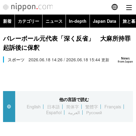
新着
カテゴリー
ニュース
In-depth
Japan Data
旅と暮
English
政治・外交
Topics
バレーボール元代表「深く反省」 大麻所持罪
简体字
起訴後に保釈
経済・ビジネス
Images
繁體字
カテゴリー
News
スポーツ
2026.06.18 14:26 / 2026.06.18 15:44
更新
from Japan
国際・海外
People
Français
政治・外交
ニュース
社会
東京
Español
経済・ビジネス
トップ
In-depth
文化
お知らせ
العربية
他の言語で読む
English
日本語
简体字
繁體字
Français
国際
アーカイブ
Japan Data
科学・技術
Español
العربية
Русский
Русский
社会
旅と暮らし
暮らし