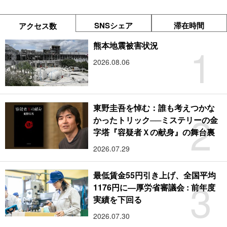
SNSシェア
滞在時間
アクセス数
1
熊本地震被害状況
2026.08.06
東野圭吾を悼む：誰も考えつかな
2
かったトリック──ミステリーの金
字塔『容疑者Ｘの献身』の舞台裏
2026.07.29
最低賃金55円引き上げ、全国平均
3
1176円に―厚労省審議会 : 前年度
実績を下回る
2026.07.30