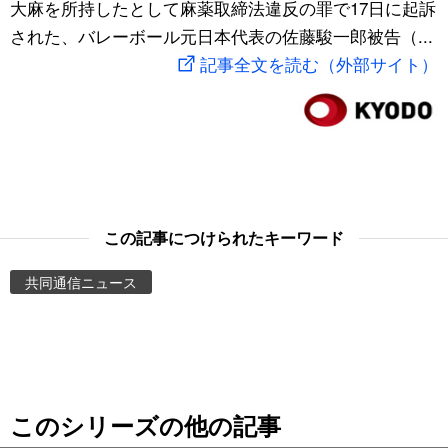
大麻を所持したとして麻薬取締法違反の罪で17日に起訴
スポーツ・東京2020
文化
動画/Live
された、バレーボール元日本代表の佐藤駿一郎被告（...
記事全文を読む（外部サイト）
科学・技術
Books
暮らし
Cinema
スポーツ・東京2020
Topics
この記事につけられたキーワード
Images
共同通信ニュース
People
東京
このシリーズの他の記事
お知らせ