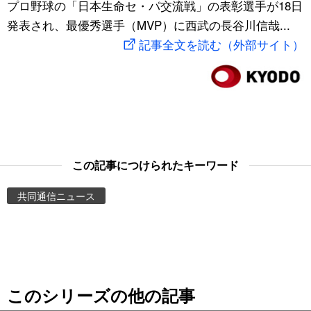
プロ野球の「日本生命セ・パ交流戦」の表彰選手が18日
スポーツ・東京2020
文化
動画/Live
発表され、最優秀選手（MVP）に西武の長谷川信哉...
記事全文を読む（外部サイト）
科学・技術
Books
暮らし
Cinema
スポーツ・東京2020
Topics
この記事につけられたキーワード
Images
共同通信ニュース
People
東京
このシリーズの他の記事
お知らせ