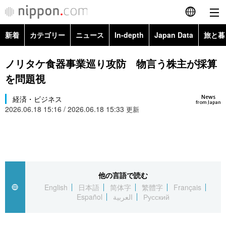
新着
カテゴリー
ニュース
In-depth
Japan Data
旅と暮
English
政治・外交
Topics
ノリタケ食器事業巡り攻防 物言う株主が採算
简体字
を問題視
経済・ビジネス
Images
繁體字
カテゴリー
News
経済・ビジネス
from Japan
2026.06.18 15:16 / 2026.06.18 15:33
国際・海外
更新
People
Français
政治・外交
ニュース
社会
東京
Español
経済・ビジネス
トップ
In-depth
文化
お知らせ
العربية
他の言語で読む
国際
アーカイブ
Japan Data
科学・技術
English
日本語
简体字
繁體字
Français
Русский
Español
العربية
Русский
社会
旅と暮らし
暮らし