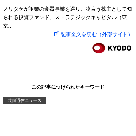
スポーツ・東京2020
ノリタケが祖業の食器事業を巡り、物言う株主として知
文化
動画/Live
られる投資ファンド、ストラテジックキャピタル（東
京...
科学・技術
Books
記事全文を読む（外部サイト）
暮らし
Cinema
スポーツ・東京2020
Topics
Images
この記事につけられたキーワード
People
共同通信ニュース
東京
お知らせ