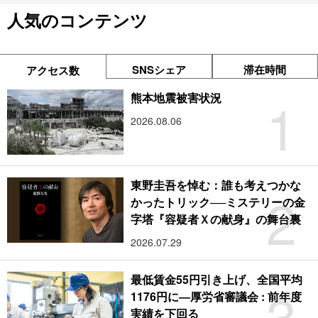
人気のコンテンツ
SNSシェア
滞在時間
アクセス数
1
熊本地震被害状況
2026.08.06
東野圭吾を悼む：誰も考えつかな
2
かったトリック──ミステリーの金
字塔『容疑者Ｘの献身』の舞台裏
2026.07.29
最低賃金55円引き上げ、全国平均
3
1176円に―厚労省審議会 : 前年度
実績を下回る