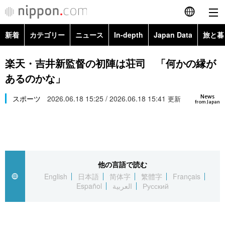
新着
カテゴリー
ニュース
In-depth
Japan Data
旅と暮
English
政治・外交
Topics
楽天・吉井新監督の初陣は荘司 「何かの縁が
简体字
あるのかな」
経済・ビジネス
Images
繁體字
カテゴリー
News
スポーツ
2026.06.18 15:25 / 2026.06.18 15:41
更新
from Japan
国際・海外
People
Français
政治・外交
ニュース
社会
東京
Español
経済・ビジネス
トップ
In-depth
文化
お知らせ
العربية
他の言語で読む
English
日本語
简体字
繁體字
Français
国際
アーカイブ
Japan Data
科学・技術
Español
العربية
Русский
Русский
社会
旅と暮らし
暮らし