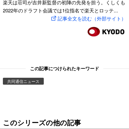
楽天は荘司が吉井新監督の初陣の先発を担う。くしくも
スポーツ・東京2020
文化
動画/Live
2022年のドラフト会議では1位指名で楽天とロッテ...
記事全文を読む（外部サイト）
科学・技術
Books
暮らし
Cinema
スポーツ・東京2020
Topics
この記事につけられたキーワード
Images
共同通信ニュース
People
東京
このシリーズの他の記事
お知らせ