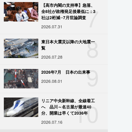
7
【高市内閣の支持率】急落、
全8社が政権発足後最低に：3
社は2桁減─7月世論調査
2026.07.31
8
東日本大震災以降の大地震一
覧
2026.07.28
9
2026年7月 日本の出来事
2026.08.01
10
リニア中央新幹線、全線着工
へ 品川～名古屋が最速40
分、開業は早くて2036年
2026.07.16