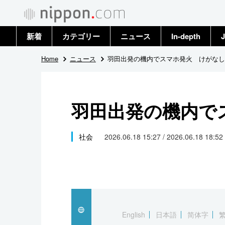
新着
カテゴリー
ニュース
In-depth
J
政治・外交
トップ
Home
ニュース
羽田出発の機内でスマホ発火 けがなし
経済・ビジネス
アーカイブ
羽田出発の機内で
国際
社会
社会
2026.06.18 15:27 / 2026.06.18 18:52
文化
科学・技術
暮らし
English
日本語
简体字