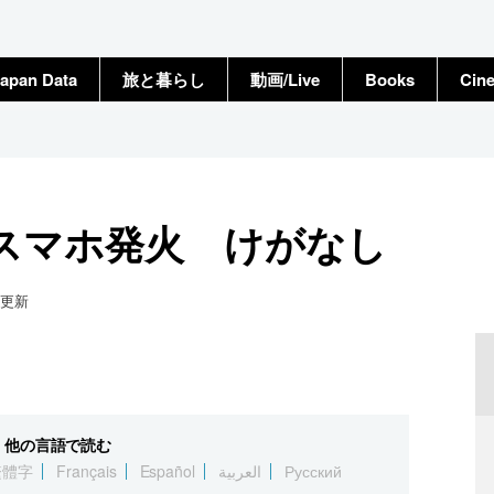
apan Data
旅と暮らし
動画/Live
Books
Cin
スマホ発火 けがなし
更新
他の言語で読む
繁體字
Français
Español
العربية
Русский