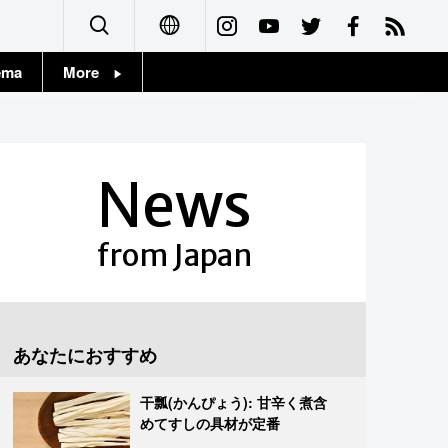
ema
More
English
Topics
简体字
Images
News
繁體字
People
Français
from Japan
東京
Español
お知らせ
العربية
あなたにおすすめ
Русский
干瓢(かんぴょう): 甘辛く煮含
めてすしの具材が定番