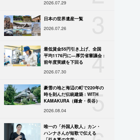
2026.07.29
3
日本の世界遺産一覧
2026.07.26
4
最低賃金55円引き上げ、全国
平均1176円に―厚労省審議会 :
前年度実績を下回る
2026.07.30
5
豪雪の地と海辺の町で220年の
時を刻んだ伝統建築 : WITH
KAMAKURA（鎌倉・長谷）
2026.08.04
6
唯一の「外国人歌人」カン・
ハンナさんが短歌で伝える
「引き算の文学」