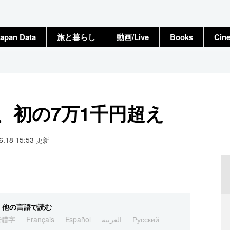
apan Data
旅と暮らし
動画/Live
Books
Cin
高、初の7万1千円超え
06.18 15:53
更新
他の言語で読む
繁體字
Français
Español
العربية
Русский