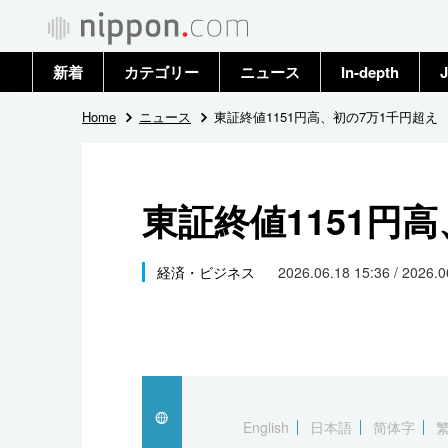
新着
カテゴリー
ニュース
In-depth
J
政治・外交
トップ
Home
ニュース
東証終値1151円高、初の7万1千円超え
経済・ビジネス
アーカイブ
東証終値1151円
国際
社会
経済・ビジネス
2026.06.18 15:36 / 2026.
文化
科学・技術
暮らし
English
日本語
简体字