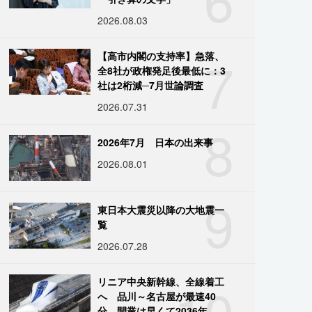
2026.08.03
7
【高市内閣の支持率】急落、
全8社が政権発足後最低に：3
社は2桁減─7月世論調査
2026.07.31
8
2026年7月 日本の出来事
2026.08.01
9
東日本大震災以降の大地震一
覧
2026.07.28
10
リニア中央新幹線、全線着工
へ 品川～名古屋が最速40
分、開業は早くて2036年