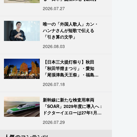
2026.07.27
唯一の「外国人歌人」カン・
ハンナさんが短歌で伝える
「引き算の文学」
2026.08.03
【日本三大提灯祭り】秋田
「秋田竿燈まつり」・愛知
「尾張津島天王祭」・福島
「二本松の提灯祭り」:おびた
2026.07.18
だしい灯火が夜空を照らす光
の祭典
新幹線に新たな検査用車両
「SOAR」2029年度に導入へ :
ドクターイエローは27年1月に
引退
2026.07.29