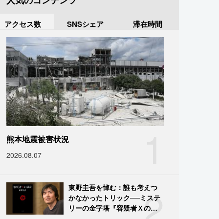
人気のコンテンツ
アクセス数
SNSシェア
滞在時間
1
熊本地震被害状況
2026.08.07
2
東野圭吾を悼む：誰も考えつ
かなかったトリック──ミステ
リーの金字塔『容疑者Ｘの献
身』の舞台裏