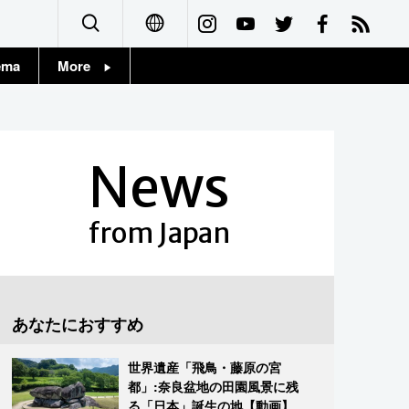
ema
More
English
Topics
简体字
Images
News
繁體字
People
Français
from Japan
東京
Español
お知らせ
العربية
あなたにおすすめ
Русский
世界遺産「飛鳥・藤原の宮
都」:奈良盆地の田園風景に残
る「日本」誕生の地【動画】