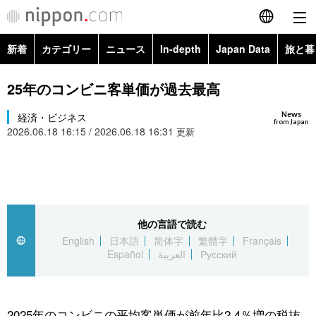
新着
カテゴリー
ニュース
In-depth
Japan Data
旅と暮
English
政治・外交
Topics
25年のコンビニ客単価が過去最高
简体字
News
経済・ビジネス
経済・ビジネス
Images
繁體字
from Japan
2026.06.18 16:15 / 2026.06.18 16:31
更新
カテゴリー
国際・海外
People
Français
政治・外交
ニュース
社会
東京
Español
経済・ビジネス
トップ
In-depth
他の言語で読む
文化
お知らせ
العربية
English
日本語
简体字
繁體字
Français
Español
العربية
Русский
国際
アーカイブ
Japan Data
科学・技術
Русский
社会
旅と暮らし
暮らし
2025年のコンビニの平均客単価が前年比2.4％増の税抜