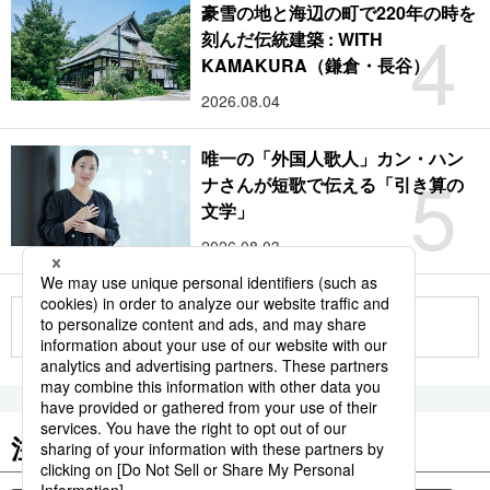
豪雪の地と海辺の町で220年の時を
4
刻んだ伝統建築 : WITH
KAMAKURA（鎌倉・長谷）
2026.08.04
唯一の「外国人歌人」カン・ハン
5
ナさんが短歌で伝える「引き算の
文学」
2026.08.03
もっと見る
注目のキーワード