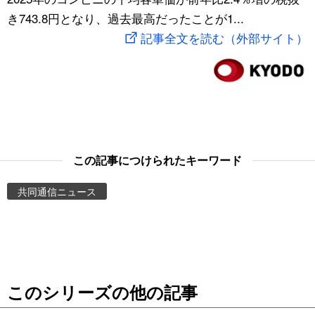
き743.8円となり、過去最高だったことが1...
スポーツ・東京2020
文化
動画/Live
記事全文を読む（外部サイト）
科学・技術
Books
暮らし
Cinema
スポーツ・東京2020
Topics
この記事につけられたキーワード
Images
共同通信ニュース
People
東京
このシリーズの他の記事
お知らせ