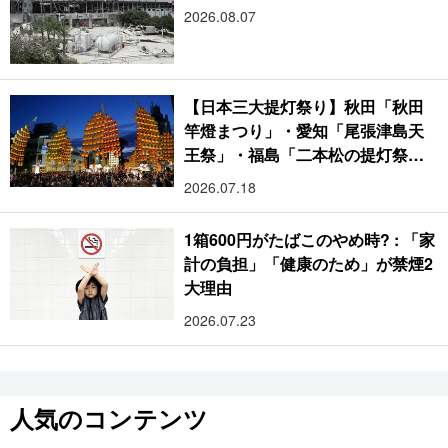
2026.08.07
【日本三大提灯祭り】秋田「秋田
竿燈まつり」・愛知「尾張津島天
王祭」・福島「二本松の提灯祭
り」:おびただしい灯火が夜空を照
2026.07.18
らす光の祭典
1箱600円がたばこのやめ時? : 「家
計の負担」「健康のため」が禁煙2
大理由
2026.07.23
人気のコンテンツ