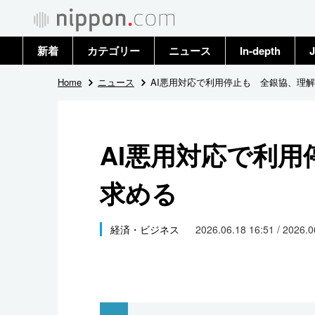
新着
カテゴリー
ニュース
In-depth
J
政治・外交
トップ
Home
ニュース
AI悪用対応で利用停止も 全銀協、理
経済・ビジネス
アーカイブ
AI悪用対応で利
国際
求める
社会
文化
経済・ビジネス
2026.06.18 16:51 / 2026.
科学・技術
暮らし