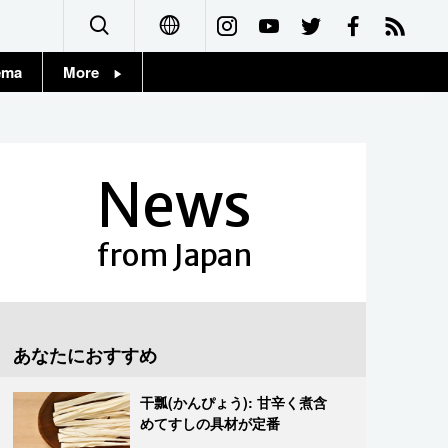
ema
More
English
Topics
简体字
Images
News
繁體字
People
Français
from Japan
東京
Español
お知らせ
العربية
あなたにおすすめ
Русский
干瓢(かんぴょう): 甘辛く煮含
めてすしの具材が定番