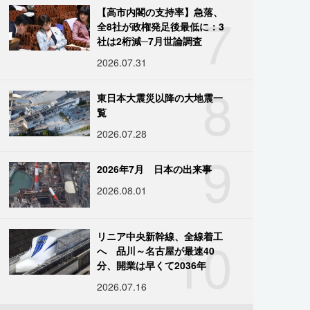
7
【高市内閣の支持率】急落、
全8社が政権発足後最低に：3
社は2桁減─7月世論調査
2026.07.31
8
東日本大震災以降の大地震一
覧
2026.07.28
9
2026年7月 日本の出来事
2026.08.01
10
リニア中央新幹線、全線着工
へ 品川～名古屋が最速40
分、開業は早くて2036年
2026.07.16