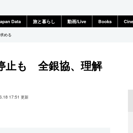
apan Data
旅と暮らし
動画/Live
Books
Cin
解求める
用停止も 全銀協、理解
06.18 17:51
更新