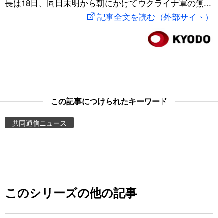
長は18日、同日未明から朝にかけてウクライナ軍の無...
スポーツ・東京2020
文化
動画/Live
記事全文を読む（外部サイト）
科学・技術
Books
暮らし
Cinema
スポーツ・東京2020
Topics
この記事につけられたキーワード
共同通信ニュース
Images
People
東京
このシリーズの他の記事
お知らせ