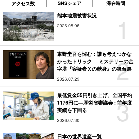
SNSシェア
滞在時間
アクセス数
1
熊本地震被害状況
2026.08.06
東野圭吾を悼む：誰も考えつかな
2
かったトリック──ミステリーの金
字塔『容疑者Ｘの献身』の舞台裏
2026.07.29
最低賃金55円引き上げ、全国平均
3
1176円に―厚労省審議会 : 前年度
実績を下回る
2026.07.30
日本の世界遺産一覧