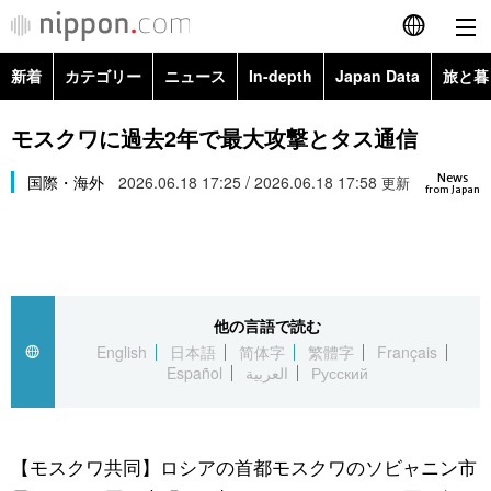
新着
カテゴリー
ニュース
In-depth
Japan Data
旅と暮
English
政治・外交
Topics
モスクワに過去2年で最大攻撃とタス通信
简体字
News
経済・ビジネス
国際・海外
2026.06.18 17:25 / 2026.06.18 17:58
Images
更新
繁體字
from Japan
カテゴリー
国際・海外
People
Français
政治・外交
ニュース
社会
東京
Español
他の言語で読む
経済・ビジネス
トップ
In-depth
文化
お知らせ
English
日本語
简体字
繁體字
Français
العربية
Español
العربية
Русский
国際
アーカイブ
Japan Data
科学・技術
Русский
社会
旅と暮らし
暮らし
【モスクワ共同】ロシアの首都モスクワのソビャニン市