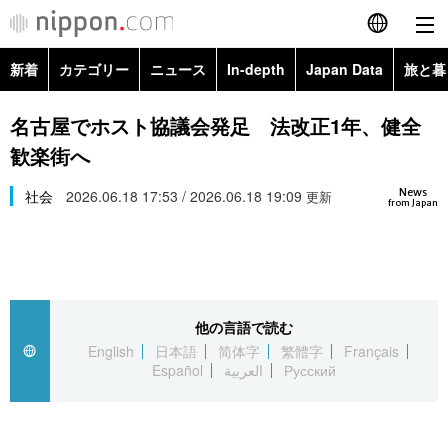
新着
カテゴリー
ニュース
In-depth
Japan Data
旅と暮
English
政治・外交
Topics
名古屋でホスト協議会発足 法改正1年、健全
简体字
歓楽街へ
経済・ビジネス
Images
繁體字
カテゴリー
News
社会
2026.06.18 17:53 / 2026.06.18 19:09
更新
from Japan
国際・海外
People
Français
政治・外交
ニュース
社会
東京
Español
経済・ビジネス
トップ
In-depth
文化
お知らせ
العربية
他の言語で読む
English
日本語
简体字
繁體字
Français
国際
アーカイブ
Japan Data
科学・技術
Español
العربية
Русский
Русский
社会
旅と暮らし
暮らし