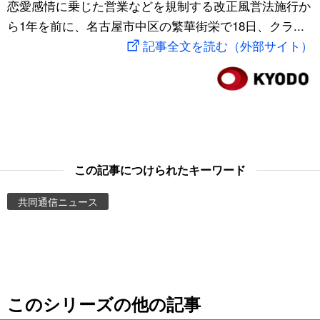
恋愛感情に乗じた営業などを規制する改正風営法施行か
スポーツ・東京2020
文化
動画/Live
ら1年を前に、名古屋市中区の繁華街栄で18日、クラ...
記事全文を読む（外部サイト）
科学・技術
Books
暮らし
Cinema
スポーツ・東京2020
Topics
この記事につけられたキーワード
Images
共同通信ニュース
People
東京
このシリーズの他の記事
お知らせ