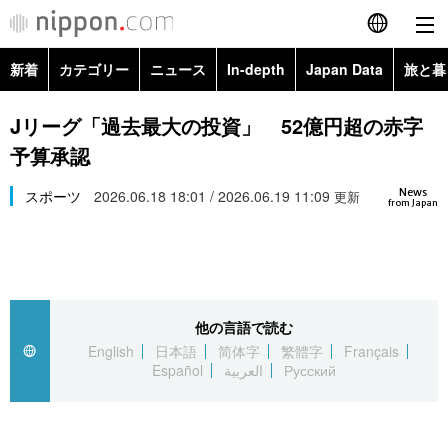
新着
カテゴリー
ニュース
In-depth
Japan Data
旅と暮
English
政治・外交
Topics
Jリーグ「過去最大の投資」 52億円超の赤字
简体字
予算承認
経済・ビジネス
Images
繁體字
カテゴリー
News
スポーツ
2026.06.18 18:01 / 2026.06.19 11:09
更新
from Japan
国際・海外
People
Français
政治・外交
ニュース
社会
東京
Español
経済・ビジネス
トップ
In-depth
文化
お知らせ
العربية
他の言語で読む
English
日本語
简体字
繁體字
Français
国際
アーカイブ
Japan Data
科学・技術
Español
العربية
Русский
Русский
社会
旅と暮らし
暮らし