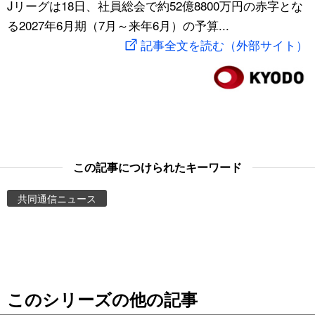
Jリーグは18日、社員総会で約52億8800万円の赤字とな
スポーツ・東京2020
文化
動画/Live
る2027年6月期（7月～来年6月）の予算...
記事全文を読む（外部サイト）
科学・技術
Books
暮らし
Cinema
スポーツ・東京2020
Topics
この記事につけられたキーワード
Images
共同通信ニュース
People
東京
このシリーズの他の記事
お知らせ