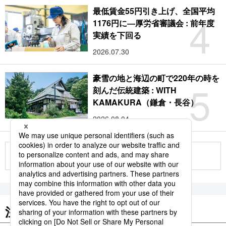
最低賃金55円引き上げ、全国平均
4
1176円に―厚労省審議会 : 前年度
実績を下回る
2026.07.30
豪雪の地と海辺の町で220年の時を
5
刻んだ伝統建築 : WITH
KAMAKURA（鎌倉・長谷）
2026.08.04
もっと見る
注目のキーワード