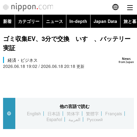
新着
カテゴリー
ニュース
In-depth
Japan Data
旅と暮
English
政治・外交
Topics
ゴミ収集EV、3分で交換 いすゞ、バッテリー
简体字
実証
経済・ビジネス
Images
繁體字
カテゴリー
News
経済・ビジネス
from Japan
2026.06.18 19:02 / 2026.06.18 20:18
国際・海外
更新
People
Français
政治・外交
ニュース
社会
東京
Español
経済・ビジネス
トップ
In-depth
文化
お知らせ
العربية
他の言語で読む
国際
アーカイブ
Japan Data
科学・技術
English
日本語
简体字
繁體字
Français
Русский
Español
العربية
Русский
社会
旅と暮らし
暮らし