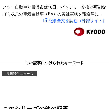
スポーツ・東京2020
いすゞ自動車と横浜市は18日、バッテリー交換が可能な
文化
動画/Live
ゴミ収集の電気自動車（EV）の実証実験を報道陣に...
記事全文を読む（外部サイト）
科学・技術
Books
暮らし
Cinema
スポーツ・東京2020
Topics
Images
この記事につけられたキーワード
共同通信ニュース
People
東京
お知らせ
このシリーズの他の記事