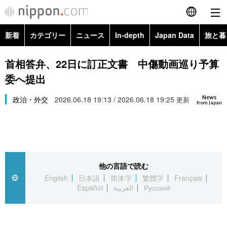
新着
カテゴリー
ニュース
In-depth
Japan Data
旅と暮
English
政治・外交
Topics
首相答弁、22日に訂正文書 中傷動画巡り予算
简体字
委へ提出
経済・ビジネス
Images
繁體字
カテゴリー
News
政治・外交
2026.06.18 19:13 / 2026.06.18 19:25
更新
from Japan
国際・海外
People
Français
政治・外交
ニュース
社会
東京
Español
経済・ビジネス
トップ
In-depth
文化
お知らせ
العربية
他の言語で読む
English
日本語
简体字
繁體字
Français
国際
アーカイブ
Japan Data
科学・技術
Español
العربية
Русский
Русский
社会
旅と暮らし
暮らし