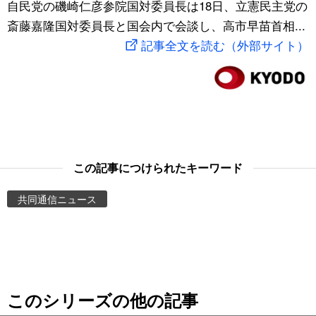
自民党の磯崎仁彦参院国対委員長は18日、立憲民主党の
スポーツ・東京2020
文化
動画/Live
斎藤嘉隆国対委員長と国会内で会談し、高市早苗首相...
記事全文を読む（外部サイト）
科学・技術
Books
暮らし
Cinema
スポーツ・東京2020
Topics
この記事につけられたキーワード
Images
共同通信ニュース
People
東京
このシリーズの他の記事
お知らせ