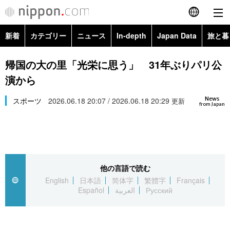
新着
カテゴリー
ニュース
In-depth
Japan Data
旅と暮
English
政治・外交
Topics
帰国の大の里「光栄に思う」 31年ぶりパリ公
简体字
演から
経済・ビジネス
Images
繁體字
カテゴリー
News
スポーツ
2026.06.18 20:07 / 2026.06.18 20:29
更新
from Japan
国際・海外
People
Français
政治・外交
ニュース
社会
東京
Español
経済・ビジネス
トップ
In-depth
文化
お知らせ
العربية
他の言語で読む
English
日本語
简体字
繁體字
Français
国際
アーカイブ
Japan Data
科学・技術
Español
العربية
Русский
Русский
社会
旅と暮らし
暮らし