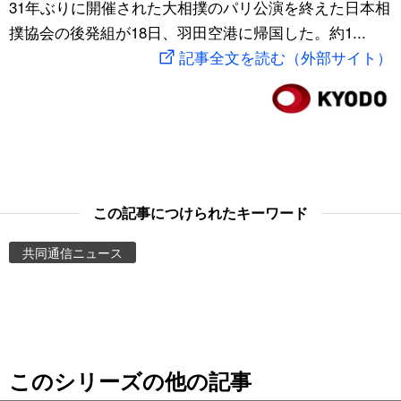
31年ぶりに開催された大相撲のパリ公演を終えた日本相
スポーツ・東京2020
文化
動画/Live
撲協会の後発組が18日、羽田空港に帰国した。約1...
記事全文を読む（外部サイト）
科学・技術
Books
暮らし
Cinema
スポーツ・東京2020
Topics
この記事につけられたキーワード
Images
共同通信ニュース
People
東京
このシリーズの他の記事
お知らせ