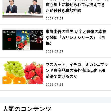
度も俎上に載せられては消えてき
た給付付き税額控除
2026.07.23
東野圭吾の世界:活字と映像の幸福
な関係『ガリレオシリーズ』〈再
掲〉
2026.07.27
マスカット、イチゴ、ミカン...ブラ
ンド農産品種の海外流出は改正種
苗法で防げるのか
2026.07.21
人気のコンテンツ