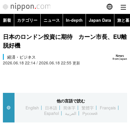
新着
カテゴリー
ニュース
In-depth
Japan Data
旅と暮
English
政治・外交
Topics
日本のロンドン投資に期待 カーン市長、EU離
简体字
脱好機
経済・ビジネス
Images
繁體字
カテゴリー
News
経済・ビジネス
from Japan
2026.06.18 22:14 / 2026.06.18 22:55
国際・海外
更新
People
Français
政治・外交
ニュース
社会
東京
Español
経済・ビジネス
トップ
In-depth
文化
お知らせ
العربية
他の言語で読む
国際
アーカイブ
Japan Data
科学・技術
English
日本語
简体字
繁體字
Français
Русский
Español
العربية
Русский
社会
旅と暮らし
暮らし