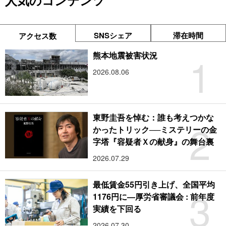
人気のコンテンツ
SNSシェア
滞在時間
アクセス数
1
熊本地震被害状況
2026.08.06
東野圭吾を悼む：誰も考えつかな
2
かったトリック──ミステリーの金
字塔『容疑者Ｘの献身』の舞台裏
2026.07.29
最低賃金55円引き上げ、全国平均
3
1176円に―厚労省審議会 : 前年度
実績を下回る
2026.07.30