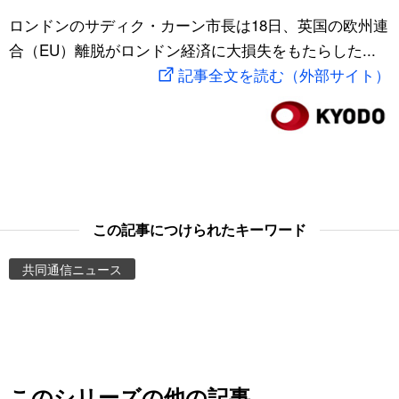
スポーツ・東京2020
ロンドンのサディク・カーン市長は18日、英国の欧州連
文化
動画/Live
合（EU）離脱がロンドン経済に大損失をもたらした...
記事全文を読む（外部サイト）
科学・技術
Books
暮らし
Cinema
スポーツ・東京2020
Topics
Images
この記事につけられたキーワード
共同通信ニュース
People
東京
お知らせ
このシリーズの他の記事