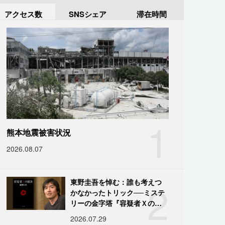
アクセス数
SNSシェア
滞在時間
1
熊本地震被害状況
2026.08.07
2
東野圭吾を悼む：誰も考えつ
かなかったトリック──ミステ
リーの金字塔『容疑者Ｘの献
身』の舞台裏
2026.07.29