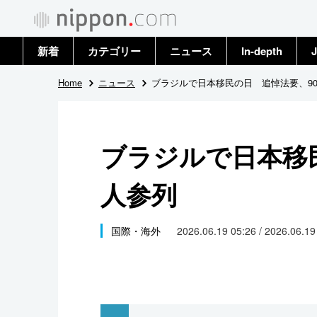
新着
カテゴリー
ニュース
In-depth
J
政治・外交
トップ
Home
ニュース
ブラジルで日本移民の日 追悼法要、9
経済・ビジネス
アーカイブ
ブラジルで日本移
国際
人参列
社会
文化
国際・海外
2026.06.19 05:26 / 2026.06.1
科学・技術
暮らし