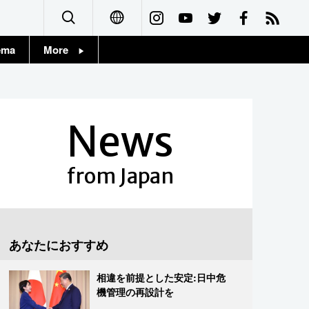
ema
More
English
Topics
简体字
Images
News
繁體字
People
Français
from Japan
東京
Español
お知らせ
العربية
あなたにおすすめ
Русский
相違を前提とした安定:日中危
機管理の再設計を