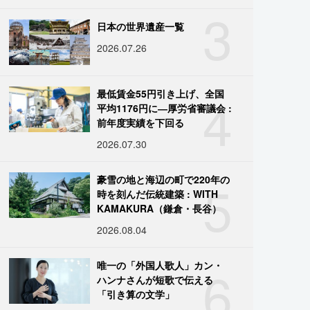
3
日本の世界遺産一覧
2026.07.26
4
最低賃金55円引き上げ、全国
平均1176円に―厚労省審議会 :
前年度実績を下回る
2026.07.30
5
豪雪の地と海辺の町で220年の
時を刻んだ伝統建築 : WITH
KAMAKURA（鎌倉・長谷）
2026.08.04
6
唯一の「外国人歌人」カン・
ハンナさんが短歌で伝える
「引き算の文学」