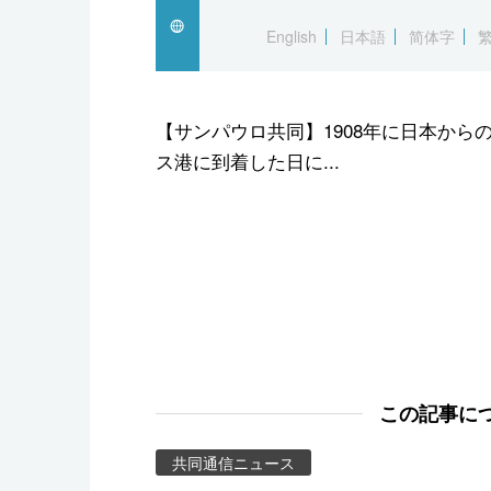
スポーツ・東京2020
English
日本語
简体字
【サンパウロ共同】1908年に日本か
ス港に到着した日に...
この記事に
共同通信ニュース