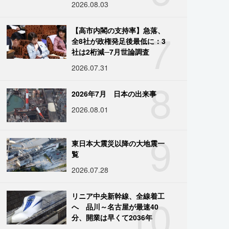
2026.08.03
7
【高市内閣の支持率】急落、
全8社が政権発足後最低に：3
社は2桁減─7月世論調査
2026.07.31
8
2026年7月 日本の出来事
2026.08.01
9
東日本大震災以降の大地震一
覧
2026.07.28
10
リニア中央新幹線、全線着工
へ 品川～名古屋が最速40
分、開業は早くて2036年