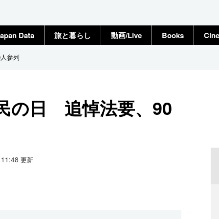
apan Data
旅と暮らし
動画/Live
Books
Cin
0人参列
民の日 追悼法要、90
9 11:48
更新