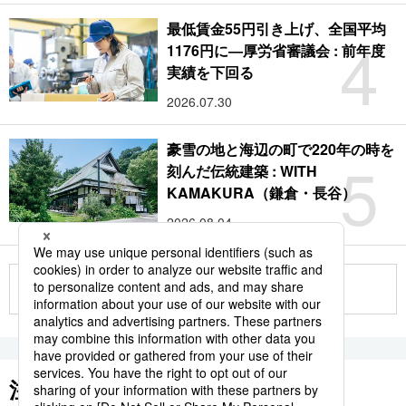
最低賃金55円引き上げ、全国平均
4
1176円に―厚労省審議会 : 前年度
実績を下回る
2026.07.30
豪雪の地と海辺の町で220年の時を
5
刻んだ伝統建築 : WITH
KAMAKURA（鎌倉・長谷）
2026.08.04
もっと見る
注目のキーワード