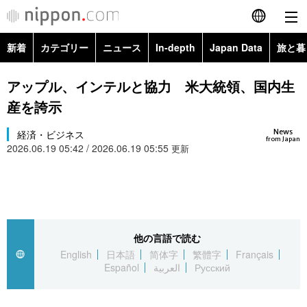
新着
カテゴリー
ニュース
In-depth
Japan Data
旅と暮
English
政治・外交
Topics
アップル、インテルと協力 米大統領、国内生
简体字
産を誇示
経済・ビジネス
Images
繁體字
カテゴリー
News
経済・ビジネス
from Japan
2026.06.19 05:42 / 2026.06.19 05:55
国際・海外
更新
People
Français
政治・外交
ニュース
社会
東京
Español
経済・ビジネス
トップ
In-depth
文化
お知らせ
العربية
他の言語で読む
国際
アーカイブ
Japan Data
科学・技術
English
日本語
简体字
繁體字
Français
Русский
Español
العربية
Русский
社会
旅と暮らし
暮らし