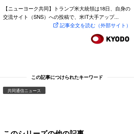
スポーツ・東京2020
【ニューヨーク共同】トランプ米大統領は18日、自身の
文化
動画/Live
交流サイト（SNS）への投稿で、米IT大手アップ...
記事全文を読む（外部サイト）
科学・技術
Books
暮らし
Cinema
スポーツ・東京2020
Topics
Images
この記事につけられたキーワード
共同通信ニュース
People
東京
お知らせ
このシリーズの他の記事