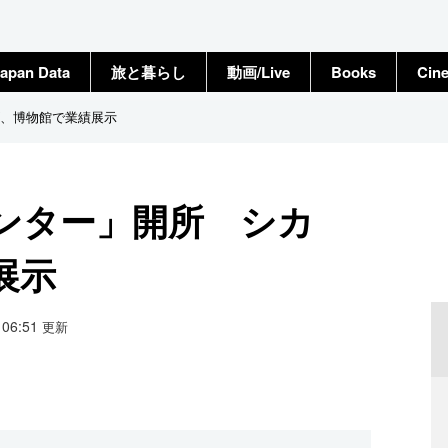
apan Data
旅と暮らし
動画/Live
Books
Cin
、博物館で業績展示
ンター」開所 シカ
展示
9 06:51
更新