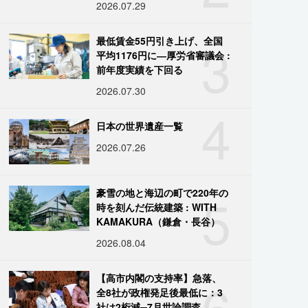
2026.07.29
3
最低賃金55円引き上げ、全国
平均1176円に―厚労省審議会 :
前年度実績を下回る
2026.07.30
4
日本の世界遺産一覧
2026.07.26
5
豪雪の地と海辺の町で220年の
時を刻んだ伝統建築 : WITH
KAMAKURA（鎌倉・長谷）
2026.08.04
6
【高市内閣の支持率】急落、
全8社が政権発足後最低に：3
社は2桁減─7月世論調査