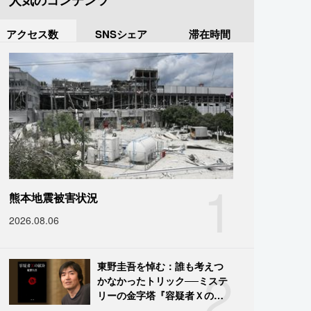
人気のコンテンツ
アクセス数
SNSシェア
滞在時間
1
熊本地震被害状況
2026.08.06
2
東野圭吾を悼む：誰も考えつ
かなかったトリック──ミステ
リーの金字塔『容疑者Ｘの献
身』の舞台裏