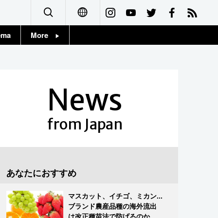
ema
More
English
Topics
简体字
Images
News
繁體字
People
Français
from Japan
東京
Español
お知らせ
العربية
あなたにおすすめ
Русский
マスカット、イチゴ、ミカン...
ブランド農産品種の海外流出
は改正種苗法で防げるのか