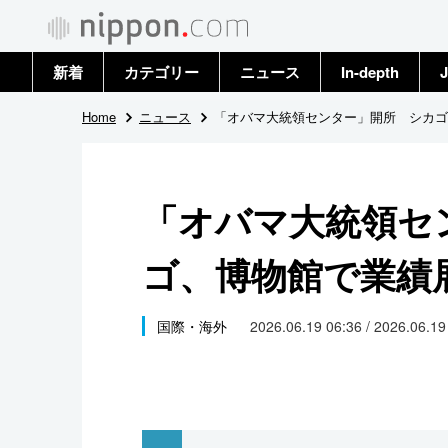
新着
カテゴリー
ニュース
In-depth
J
政治・外交
トップ
Home
ニュース
「オバマ大統領センター」開所 シカゴ
経済・ビジネス
アーカイブ
「オバマ大統領セ
国際
ゴ、博物館で業績
社会
文化
国際・海外
2026.06.19 06:36 / 2026.06.1
科学・技術
暮らし