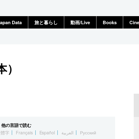
apan Data
旅と暮らし
動画/Live
Books
Cin
本）
他の言語で読む
繁體字
Français
Español
العربية
Русский