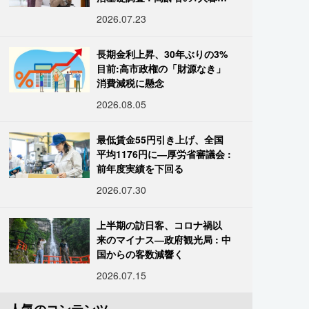
し933万人超
2026.07.23
長期金利上昇、30年ぶりの3%
目前:高市政権の「財源なき」
消費減税に懸念
2026.08.05
最低賃金55円引き上げ、全国
平均1176円に―厚労省審議会 :
前年度実績を下回る
2026.07.30
上半期の訪日客、コロナ禍以
来のマイナス―政府観光局 : 中
国からの客数減響く
2026.07.15