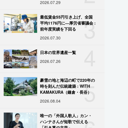
2026.07.29
3
最低賃金55円引き上げ、全国
平均1176円に―厚労省審議会 :
前年度実績を下回る
2026.07.30
4
日本の世界遺産一覧
2026.07.26
5
豪雪の地と海辺の町で220年の
時を刻んだ伝統建築 : WITH
KAMAKURA（鎌倉・長谷）
2026.08.04
6
唯一の「外国人歌人」カン・
ハンナさんが短歌で伝える
「引き算の文学」