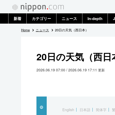
新着
カテゴリー
ニュース
In-depth
J
政治・外交
トップ
Home
ニュース
20日の天気（西日本）
経済・ビジネス
アーカイブ
20日の天気（西日
国際
社会
2026.06.19 07:00 / 2026.06.19 17:11
更新
文化
科学・技術
暮らし
English
日本語
简体字