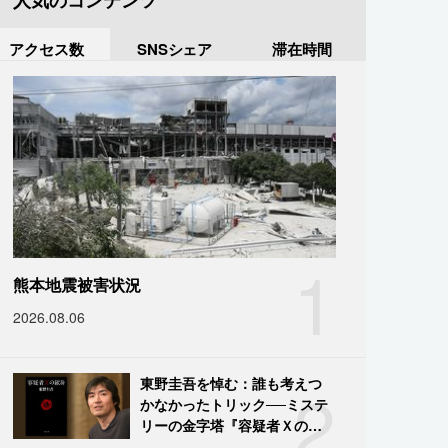
人気のコンテンツ
アクセス数
SNSシェア
滞在時間
1
熊本地震被害状況
2026.08.06
2
東野圭吾を悼む：誰も考えつ
かなかったトリック──ミステ
リーの金字塔『容疑者Ｘの献
身』の舞台裏