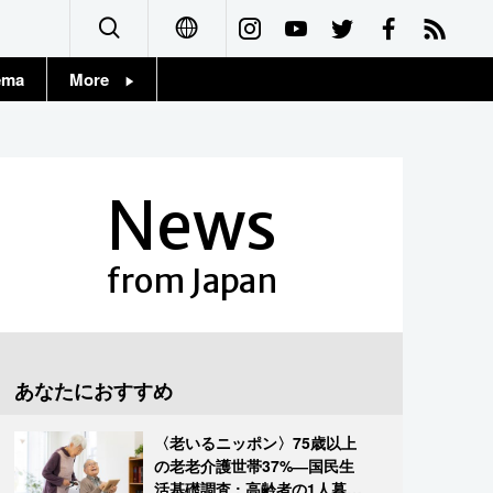
ema
More
English
Topics
简体字
Images
News
繁體字
People
Français
from Japan
東京
Español
お知らせ
العربية
あなたにおすすめ
Русский
〈老いるニッポン〉75歳以上
の老老介護世帯37%―国民生
活基礎調査 : 高齢者の1人暮ら