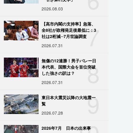
2026.08.03
7
【高市内閣の支持率】急落、
全8社が政権発足後最低に：3
社は2桁減─7月世論調査
2026.07.31
8
無傷の12連勝！男子バレー日
本代表、国際大会を首位突破
した強さの訳は？
2026.07.31
9
東日本大震災以降の大地震一
覧
2026.07.28
10
2026年7月 日本の出来事