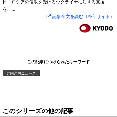
日、ロシアの侵攻を受けるウクライナに対する支援
スポーツ・東京2020
文化
動画/Live
を、...
記事全文を読む（外部サイト）
科学・技術
Books
暮らし
Cinema
スポーツ・東京2020
Topics
この記事につけられたキーワード
Images
共同通信ニュース
People
東京
このシリーズの他の記事
お知らせ