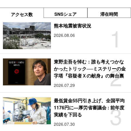
SNSシェア
滞在時間
アクセス数
1
熊本地震被害状況
2026.08.06
東野圭吾を悼む：誰も考えつかな
2
かったトリック──ミステリーの金
字塔『容疑者Ｘの献身』の舞台裏
2026.07.29
最低賃金55円引き上げ、全国平均
3
1176円に―厚労省審議会 : 前年度
実績を下回る
2026.07.30