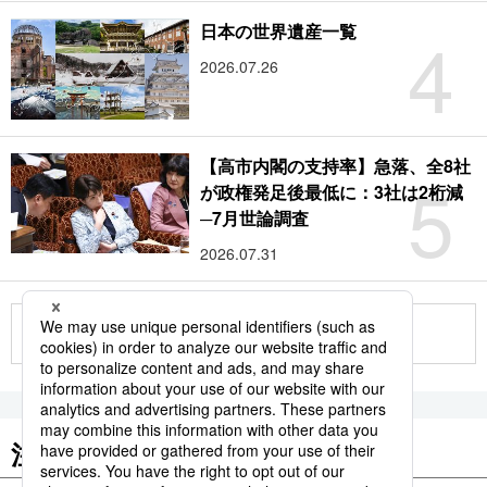
4
日本の世界遺産一覧
2026.07.26
【高市内閣の支持率】急落、全8社
5
が政権発足後最低に：3社は2桁減
─7月世論調査
2026.07.31
もっと見る
注目のキーワード