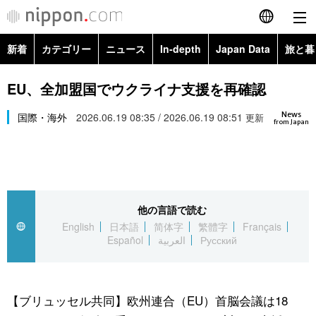
新着
カテゴリー
ニュース
In-depth
Japan Data
旅と暮
English
政治・外交
Topics
EU、全加盟国でウクライナ支援を再確認
简体字
News
経済・ビジネス
国際・海外
2026.06.19 08:35 / 2026.06.19 08:51
Images
更新
繁體字
from Japan
カテゴリー
国際・海外
People
Français
政治・外交
ニュース
社会
東京
Español
他の言語で読む
経済・ビジネス
トップ
In-depth
文化
お知らせ
English
日本語
简体字
繁體字
Français
العربية
Español
العربية
Русский
国際
アーカイブ
Japan Data
科学・技術
Русский
社会
旅と暮らし
暮らし
【ブリュッセル共同】欧州連合（EU）首脳会議は18