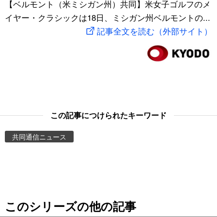
【ベルモント（米ミシガン州）共同】米女子ゴルフのメ
スポーツ・東京2020
文化
動画/Live
イヤー・クラシックは18日、ミシガン州ベルモントの...
記事全文を読む（外部サイト）
科学・技術
Books
暮らし
Cinema
スポーツ・東京2020
Topics
この記事につけられたキーワード
Images
共同通信ニュース
People
東京
このシリーズの他の記事
お知らせ