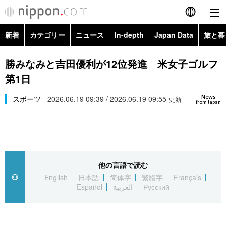
新着
カテゴリー
ニュース
In-depth
Japan Data
旅と暮
English
政治・外交
Topics
勝みなみと吉田優利が12位発進 米女子ゴルフ
简体字
第1日
経済・ビジネス
Images
繁體字
カテゴリー
News
スポーツ
2026.06.19 09:39 / 2026.06.19 09:55
更新
from Japan
国際・海外
People
Français
政治・外交
ニュース
社会
東京
Español
経済・ビジネス
トップ
In-depth
文化
お知らせ
العربية
他の言語で読む
English
日本語
简体字
繁體字
Français
国際
アーカイブ
Japan Data
科学・技術
Español
العربية
Русский
Русский
社会
旅と暮らし
暮らし