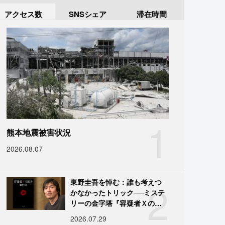
アクセス数
SNSシェア
滞在時間
1
熊本地震被害状況
2026.08.07
2
東野圭吾を悼む：誰も考えつ
かなかったトリック──ミステ
リーの金字塔『容疑者Ｘの献
身』の舞台裏
2026.07.29