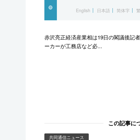
スポーツ・東京2020
English
日本語
简体字
赤沢亮正経済産業相は19日の閣議後記
ーカーが工務店など必...
この記事に
共同通信ニュース