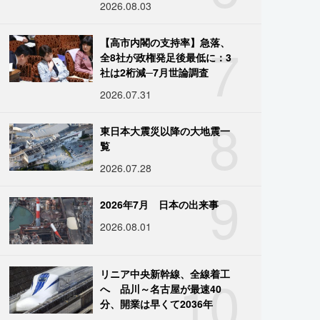
2026.08.03
7
【高市内閣の支持率】急落、
全8社が政権発足後最低に：3
社は2桁減─7月世論調査
2026.07.31
8
東日本大震災以降の大地震一
覧
2026.07.28
9
2026年7月 日本の出来事
2026.08.01
10
リニア中央新幹線、全線着工
へ 品川～名古屋が最速40
分、開業は早くて2036年