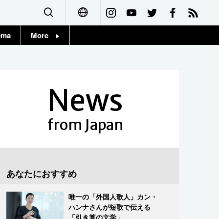
ema
More
English
Topics
简体字
Images
News
繁體字
People
Français
from Japan
東京
Español
お知らせ
العربية
あなたにおすすめ
Русский
唯一の「外国人歌人」カン・
ハンナさんが短歌で伝える
「引き算の文学」