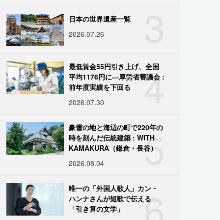
3
日本の世界遺産一覧
2026.07.26
4
最低賃金55円引き上げ、全国
平均1176円に―厚労省審議会 :
前年度実績を下回る
2026.07.30
5
豪雪の地と海辺の町で220年の
時を刻んだ伝統建築 : WITH
KAMAKURA（鎌倉・長谷）
2026.08.04
6
唯一の「外国人歌人」カン・
ハンナさんが短歌で伝える
「引き算の文学」