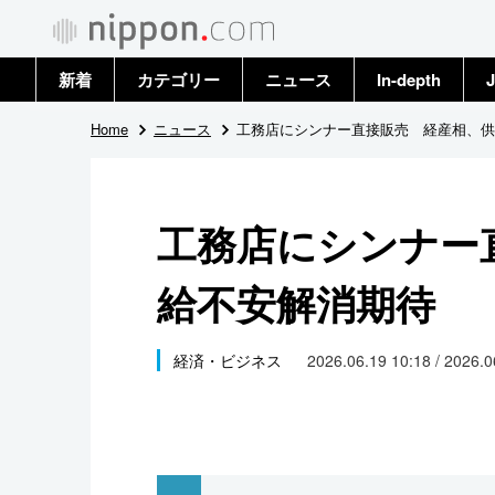
新着
カテゴリー
ニュース
In-depth
J
政治・外交
トップ
Home
ニュース
工務店にシンナー直接販売 経産相、供
経済・ビジネス
アーカイブ
工務店にシンナー
国際
給不安解消期待
社会
文化
経済・ビジネス
2026.06.19 10:18 / 2026.
科学・技術
暮らし