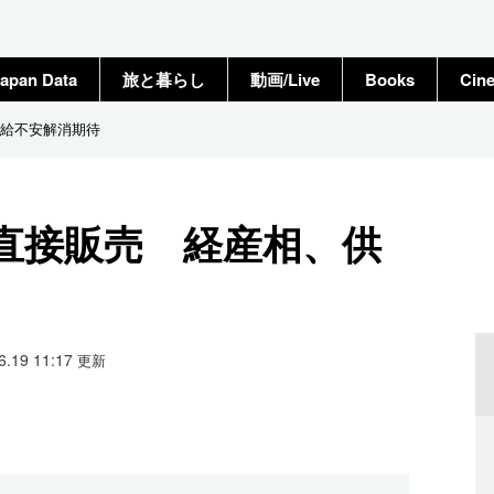
apan Data
旅と暮らし
動画/Live
Books
Cin
給不安解消期待
直接販売 経産相、供
06.19 11:17
更新