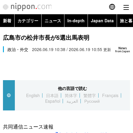
新着
カテゴリー
ニュース
In-depth
Japan Data
旅と暮
English
政治・外交
Topics
広島市の松井市長が5選出馬表明
简体字
News
経済・ビジネス
政治・外交
2026.06.19 10:38 / 2026.06.19 10:55
Images
更新
繁體字
from Japan
カテゴリー
国際・海外
People
Français
政治・外交
ニュース
社会
東京
Español
他の言語で読む
経済・ビジネス
トップ
In-depth
文化
お知らせ
English
日本語
简体字
繁體字
Français
العربية
Español
العربية
Русский
国際
アーカイブ
Japan Data
科学・技術
Русский
社会
旅と暮らし
暮らし
共同通信ニュース速報