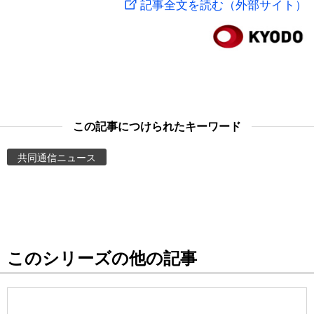
記事全文を読む（外部サイト）
スポーツ・東京2020
文化
動画/Live
科学・技術
Books
暮らし
Cinema
この記事につけられたキーワード
スポーツ・東京2020
Topics
共同通信ニュース
Images
People
このシリーズの他の記事
東京
お知らせ