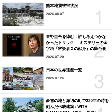
1
熊本地震被害状況
2026.08.07
東野圭吾を悼む：誰も考えつかな
2
かったトリック──ミステリーの金
字塔『容疑者Ｘの献身』の舞台裏
2026.07.29
3
日本の世界遺産一覧
2026.07.26
豪雪の地と海辺の町で220年の時を
刻んだ伝統建築 : WITH