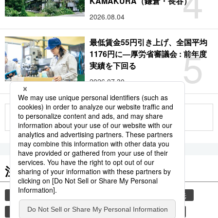
4
KAMAKURA（鎌倉・長谷）
2026.08.04
最低賃金55円引き上げ、全国平均
5
1176円に―厚労省審議会 : 前年度
実績を下回る
2026.07.30
もっと見る
注目のキーワード
共同通信ニュース
気象・災害
災害
観光
避難所
自然災害
気象庁
津波
旅