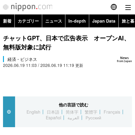
新着
カテゴリー
ニュース
In-depth
Japan Data
旅と暮
English
政治・外交
Topics
チャットGPT、日本で広告表示 オープンAI、
简体字
無料版対象に試行
経済・ビジネス
Images
繁體字
カテゴリー
News
経済・ビジネス
from Japan
2026.06.19 11:03 / 2026.06.19 11:19
国際・海外
更新
People
Français
政治・外交
ニュース
社会
東京
Español
経済・ビジネス
トップ
In-depth
文化
お知らせ
العربية
他の言語で読む
国際
アーカイブ
Japan Data
科学・技術
English
日本語
简体字
繁體字
Français
Русский
Español
العربية
Русский
社会
旅と暮らし
暮らし