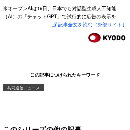
スポーツ・東京2020
米オープンAIは19日、日本でも対話型生成人工知能
文化
動画/Live
（AI）の「チャットGPT」で試行的に広告の表示を...
記事全文を読む（外部サイト）
科学・技術
Books
暮らし
Cinema
スポーツ・東京2020
Topics
Images
この記事につけられたキーワード
共同通信ニュース
People
東京
お知らせ
このシリーズの他の記事