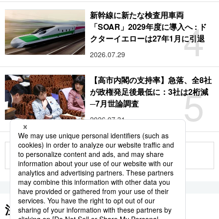
新幹線に新たな検査用車両
4
「SOAR」2029年度に導入へ : ド
クターイエローは27年1月に引退
2026.07.29
【高市内閣の支持率】急落、全8社
5
が政権発足後最低に：3社は2桁減
─7月世論調査
2026.07.31
もっと見る
注目のキーワード