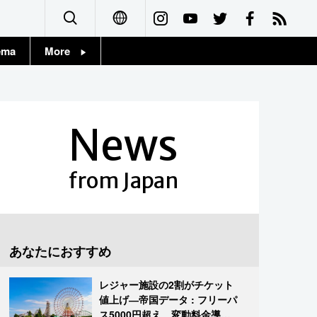
ema
More
English
Topics
简体字
Images
News
繁體字
People
Français
from Japan
東京
Español
お知らせ
العربية
あなたにおすすめ
Русский
レジャー施設の2割がチケット
値上げ―帝国データ : フリーパ
ス5000円超え、変動料金導入