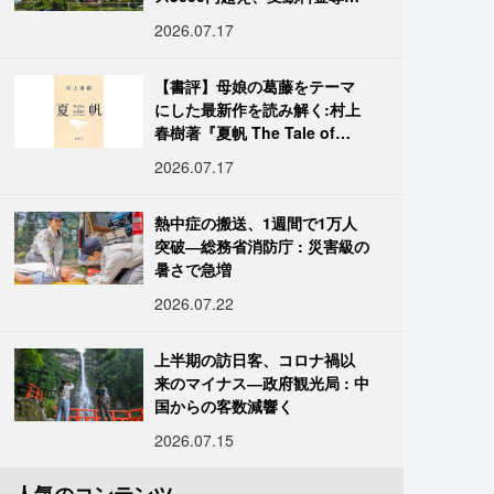
進む
2026.07.17
【書評】母娘の葛藤をテーマ
にした最新作を読み解く:村上
春樹著『夏帆 The Tale of
KAHO』
2026.07.17
熱中症の搬送、1週間で1万人
突破―総務省消防庁 : 災害級の
暑さで急増
2026.07.22
上半期の訪日客、コロナ禍以
来のマイナス―政府観光局 : 中
国からの客数減響く
2026.07.15