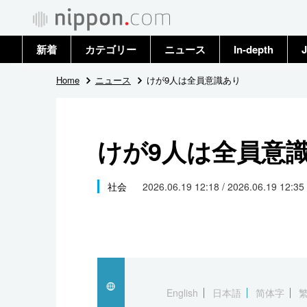
新着
カテゴリー
ニュース
In-depth
J
政治・外交
トップ
Home
ニュース
けが9人は全員意識あり
経済・ビジネス
アーカイブ
けが9人は全員意
国際
社会
社会
2026.06.19 12:18 / 2026.06.19 12:35
文化
科学・技術
暮らし
English
日本語
简体字