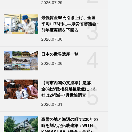
2026.07.29
3
最低賃金55円引き上げ、全国
平均1176円に―厚労省審議会 :
前年度実績を下回る
2026.07.30
4
日本の世界遺産一覧
2026.07.26
5
【高市内閣の支持率】急落、
全8社が政権発足後最低に：3
社は2桁減─7月世論調査
2026.07.31
6
豪雪の地と海辺の町で220年の
時を刻んだ伝統建築 : WITH
KAMAKURA（鎌倉・長谷）