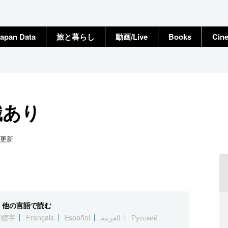
apan Data
旅と暮らし
動画/Live
Books
Cin
識あり
更新
他の言語で読む
繁體字
Français
Español
العربية
Русский