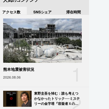
人気のコンテンツ
アクセス数
SNSシェア
滞在時間
1
熊本地震被害状況
2026.08.06
2
東野圭吾を悼む：誰も考えつ
かなかったトリック──ミステ
リーの金字塔『容疑者Ｘの献
身』の舞台裏