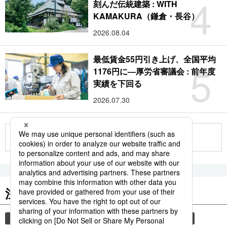
4
刻んだ伝統建築 : WITH
KAMAKURA（鎌倉・長谷）
2026.08.04
最低賃金55円引き上げ、全国平均
5
1176円に―厚労省審議会 : 前年度
実績を下回る
2026.07.30
もっと見る
注目のキーワード
共同通信ニュース
気象・災害
災害
旅