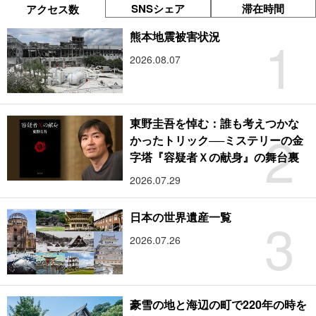
SNSシェア
滞在時間
アクセス数
1
熊本地震被害状況
2026.08.07
東野圭吾を悼む：誰も考えつかな
2
かったトリック──ミステリーの金
字塔『容疑者Ｘの献身』の舞台裏
2026.07.29
3
日本の世界遺産一覧
2026.07.26
豪雪の地と海辺の町で220年の時を