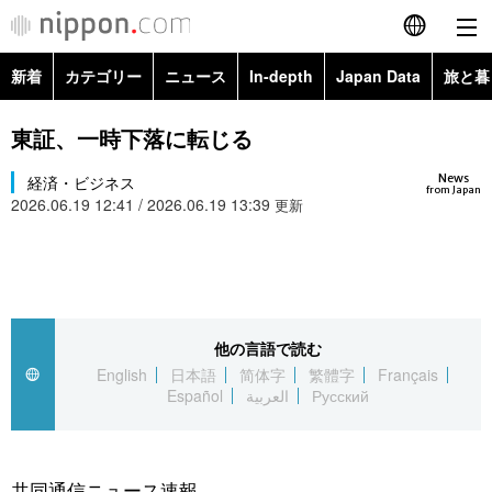
新着
カテゴリー
ニュース
In-depth
Japan Data
旅と暮
English
政治・外交
Topics
東証、一時下落に転じる
简体字
News
経済・ビジネス
経済・ビジネス
Images
繁體字
from Japan
2026.06.19 12:41 / 2026.06.19 13:39
更新
カテゴリー
国際・海外
People
Français
政治・外交
ニュース
社会
東京
Español
経済・ビジネス
トップ
In-depth
他の言語で読む
文化
お知らせ
العربية
English
日本語
简体字
繁體字
Français
Español
العربية
Русский
国際
アーカイブ
Japan Data
科学・技術
Русский
社会
旅と暮らし
暮らし
共同通信ニュース速報