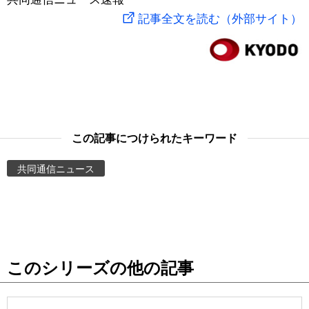
記事全文を読む（外部サイト）
スポーツ・東京2020
文化
動画/Live
科学・技術
Books
暮らし
Cinema
この記事につけられたキーワード
スポーツ・東京2020
Topics
共同通信ニュース
Images
People
東京
このシリーズの他の記事
お知らせ