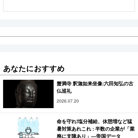
公式SNS
あなたにおすすめ
蟹満寺 釈迦如来坐像:六田知弘の古
仏巡礼
2026.07.20
命を守れ!塩分補給、休憩増など猛
暑対策あれこれ : 半数の企業が「業
務に支障あり」―帝国データ