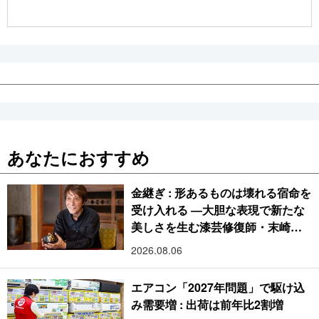
公式SNS
あなたにおすすめ
金継ぎ : 形あるものは壊れる宿命を
受け入れる ―大胆な表現で新たな
美しさを生む漆芸修復師・末崎広
樹
2026.08.06
エアコン「2027年問題」で駆け込
み需要増 : 出荷は前年比2割増