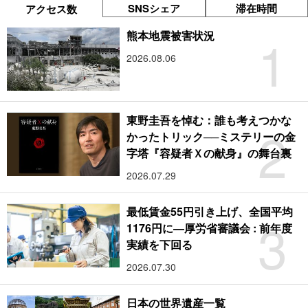
SNSシェア
滞在時間
アクセス数
1
熊本地震被害状況
2026.08.06
東野圭吾を悼む：誰も考えつかな
2
かったトリック──ミステリーの金
字塔『容疑者Ｘの献身』の舞台裏
2026.07.29
最低賃金55円引き上げ、全国平均
3
1176円に―厚労省審議会 : 前年度
実績を下回る
2026.07.30
日本の世界遺産一覧