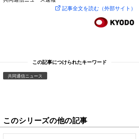
記事全文を読む（外部サイト）
スポーツ・東京2020
文化
動画/Live
科学・技術
Books
暮らし
Cinema
この記事につけられたキーワード
スポーツ・東京2020
Topics
共同通信ニュース
Images
People
東京
このシリーズの他の記事
お知らせ