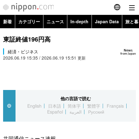
新着
カテゴリー
ニュース
In-depth
Japan Data
旅と暮
English
政治・外交
Topics
東証終値196円高
简体字
News
経済・ビジネス
経済・ビジネス
Images
繁體字
from Japan
2026.06.19 15:35 / 2026.06.19 15:51
更新
カテゴリー
国際・海外
People
Français
政治・外交
ニュース
社会
東京
Español
経済・ビジネス
トップ
In-depth
他の言語で読む
文化
お知らせ
العربية
English
日本語
简体字
繁體字
Français
Español
العربية
Русский
国際
アーカイブ
Japan Data
科学・技術
Русский
社会
旅と暮らし
暮らし
共同通信ニュース速報