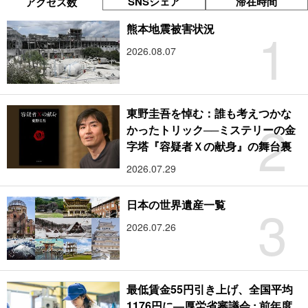
SNSシェア
滞在時間
アクセス数
1
熊本地震被害状況
2026.08.07
東野圭吾を悼む：誰も考えつかな
2
かったトリック──ミステリーの金
字塔『容疑者Ｘの献身』の舞台裏
2026.07.29
3
日本の世界遺産一覧
2026.07.26
最低賃金55円引き上げ、全国平均
1176円に―厚労省審議会 : 前年度