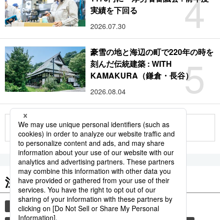
4
実績を下回る
2026.07.30
豪雪の地と海辺の町で220年の時を
5
刻んだ伝統建築 : WITH
KAMAKURA（鎌倉・長谷）
2026.08.04
もっと見る
注目のキーワード
共同通信ニュース
イチロー
国民栄誉賞