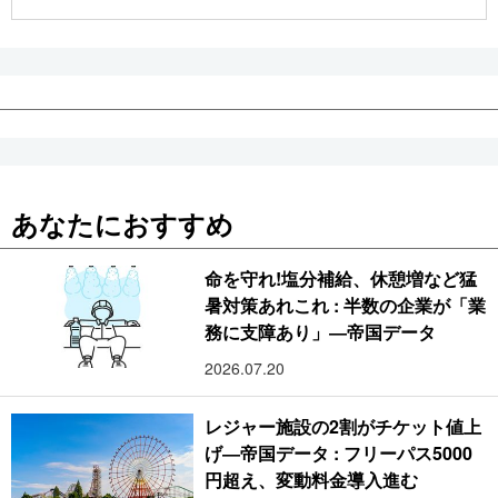
公式SNS
あなたにおすすめ
命を守れ!塩分補給、休憩増など猛
暑対策あれこれ : 半数の企業が「業
務に支障あり」―帝国データ
2026.07.20
レジャー施設の2割がチケット値上
げ―帝国データ : フリーパス5000
円超え、変動料金導入進む