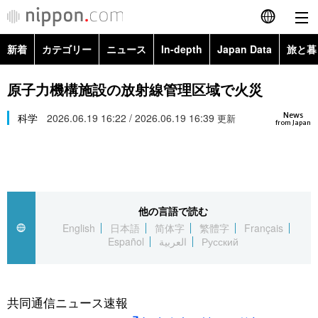
新着
カテゴリー
ニュース
In-depth
Japan Data
旅と暮
English
政治・外交
Topics
原子力機構施設の放射線管理区域で火災
简体字
News
経済・ビジネス
科学
2026.06.19 16:22 / 2026.06.19 16:39
Images
更新
繁體字
from Japan
カテゴリー
国際・海外
People
Français
政治・外交
ニュース
社会
東京
Español
他の言語で読む
経済・ビジネス
トップ
In-depth
文化
お知らせ
English
日本語
简体字
繁體字
Français
العربية
Español
العربية
Русский
国際
アーカイブ
Japan Data
科学・技術
Русский
社会
旅と暮らし
暮らし
共同通信ニュース速報