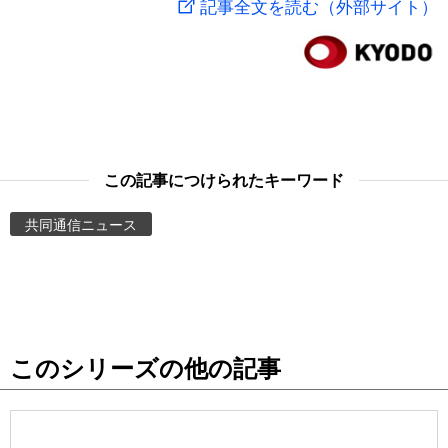
記事全文を読む（外部サイト）
スポーツ・東京2020
文化
動画/Live
科学・技術
Books
暮らし
Cinema
この記事につけられたキーワード
スポーツ・東京2020
Topics
共同通信ニュース
Images
People
このシリーズの他の記事
東京
お知らせ