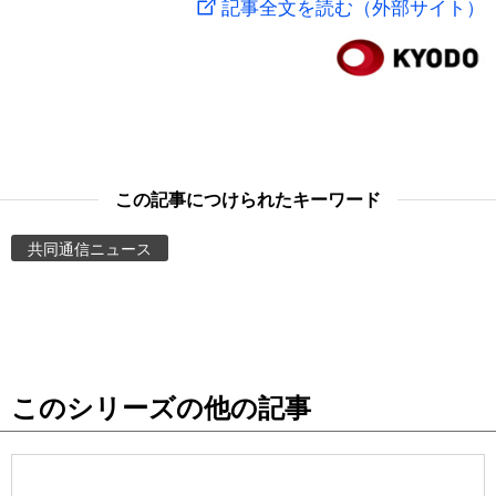
記事全文を読む（外部サイト）
スポーツ・東京2020
文化
動画/Live
科学・技術
Books
暮らし
Cinema
この記事につけられたキーワード
スポーツ・東京2020
Topics
共同通信ニュース
Images
People
このシリーズの他の記事
東京
お知らせ