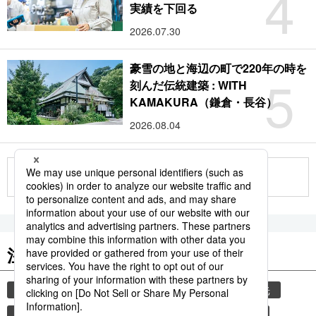
4
実績を下回る
2026.07.30
豪雪の地と海辺の町で220年の時を
5
刻んだ伝統建築 : WITH
KAMAKURA（鎌倉・長谷）
2026.08.04
もっと見る
注目のキーワード
共同通信ニュース
気象・災害
災害
観光
気象庁
熊本
熊本地震
地震
津波