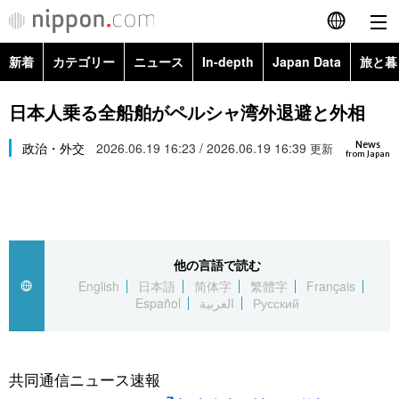
新着
カテゴリー
ニュース
In-depth
Japan Data
旅と暮
English
政治・外交
Topics
日本人乗る全船舶がペルシャ湾外退避と外相
简体字
News
経済・ビジネス
政治・外交
2026.06.19 16:23 / 2026.06.19 16:39
Images
更新
繁體字
from Japan
カテゴリー
国際・海外
People
Français
政治・外交
ニュース
社会
東京
Español
他の言語で読む
経済・ビジネス
トップ
In-depth
文化
お知らせ
English
日本語
简体字
繁體字
Français
العربية
Español
العربية
Русский
国際
アーカイブ
Japan Data
科学・技術
Русский
社会
旅と暮らし
暮らし
共同通信ニュース速報