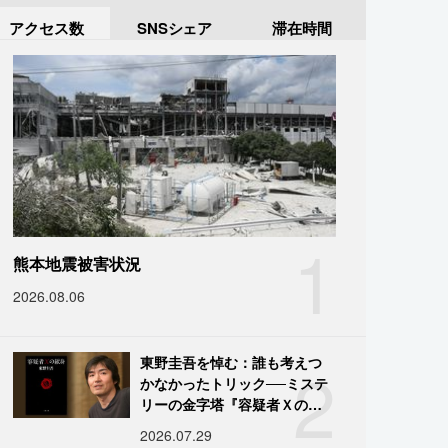
アクセス数
SNSシェア
滞在時間
1
熊本地震被害状況
2026.08.06
2
東野圭吾を悼む：誰も考えつ
かなかったトリック──ミステ
リーの金字塔『容疑者Ｘの献
身』の舞台裏
2026.07.29