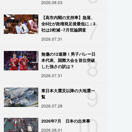
2026.08.03
7
【高市内閣の支持率】急落、
全8社が政権発足後最低に：3
社は2桁減─7月世論調査
2026.07.31
8
無傷の12連勝！男子バレー日
本代表、国際大会を首位突破
した強さの訳は？
2026.07.31
9
東日本大震災以降の大地震一
覧
2026.07.28
10
2026年7月 日本の出来事
2026.08.01