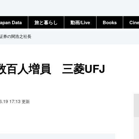
apan Data
旅と暮らし
動画/Live
Books
Cin
J証券の関浩之社長
百人増員 三菱UFJ
06.19 17:13
更新