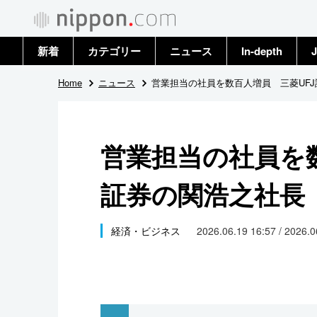
新着
カテゴリー
ニュース
In-depth
J
政治・外交
トップ
Home
ニュース
営業担当の社員を数百人増員 三菱UF
経済・ビジネス
アーカイブ
営業担当の社員を数
国際
証券の関浩之社長
社会
文化
経済・ビジネス
2026.06.19 16:57 / 2026.
科学・技術
暮らし