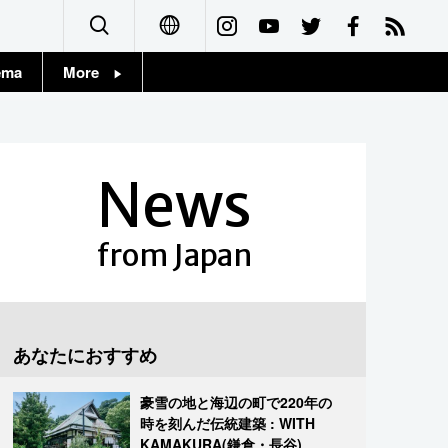
ema
More
English
Topics
简体字
Images
News
繁體字
People
Français
from Japan
東京
Español
お知らせ
العربية
あなたにおすすめ
Русский
豪雪の地と海辺の町で220年の
時を刻んだ伝統建築 : WITH
KAMAKURA(鎌倉・長谷)