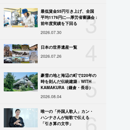
3
最低賃金55円引き上げ、全国
平均1176円に―厚労省審議会 :
前年度実績を下回る
2026.07.30
4
日本の世界遺産一覧
2026.07.26
5
豪雪の地と海辺の町で220年の
時を刻んだ伝統建築 : WITH
KAMAKURA（鎌倉・長谷）
2026.08.04
6
唯一の「外国人歌人」カン・
ハンナさんが短歌で伝える
「引き算の文学」