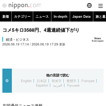
新着
カテゴリー
ニュース
In-depth
Japan Data
旅と暮
English
政治・外交
Topics
コメ5キロ3588円、4週連続値下がり
简体字
News
経済・ビジネス
経済・ビジネス
Images
繁體字
from Japan
2026.06.19 17:14 / 2026.06.19 17:29
更新
カテゴリー
国際・海外
People
Français
政治・外交
ニュース
社会
東京
Español
経済・ビジネス
トップ
In-depth
他の言語で読む
文化
お知らせ
العربية
English
日本語
简体字
繁體字
Français
Español
العربية
Русский
国際
アーカイブ
Japan Data
科学・技術
Русский
社会
旅と暮らし
暮らし
共同通信ニュース速報