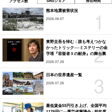
SNSシェア
滞在時間
アクセス数
1
熊本地震被害状況
2026.08.07
東野圭吾を悼む：誰も考えつかな
2
かったトリック──ミステリーの金
字塔『容疑者Ｘの献身』の舞台裏
2026.07.29
3
日本の世界遺産一覧
2026.07.26
最低賃金55円引き上げ、全国平均
1176円に―厚労省審議会 : 前年度