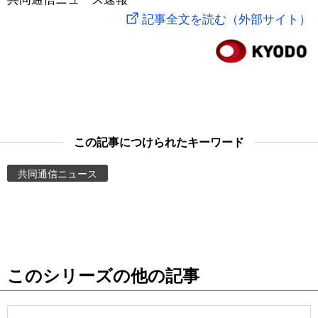
記事全文を読む（外部サイト）
スポーツ・東京2020
文化
動画/Live
科学・技術
Books
暮らし
Cinema
この記事につけられたキーワード
スポーツ・東京2020
Topics
共同通信ニュース
Images
People
東京
このシリーズの他の記事
お知らせ