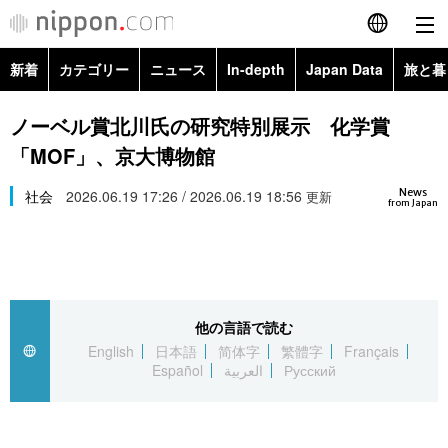
新着
カテゴリー
ニュース
In-depth
Japan Data
旅と暮
English
政治・外交
Topics
ノーベル賞北川氏の研究特別展示 化学賞
简体字
「MOF」、京大博物館
経済・ビジネス
Images
繁體字
カテゴリー
News
社会
2026.06.19 17:26 / 2026.06.19 18:56
更新
from Japan
国際・海外
People
Français
政治・外交
ニュース
社会
東京
Español
経済・ビジネス
トップ
In-depth
文化
お知らせ
العربية
他の言語で読む
English
日本語
简体字
繁體字
Français
国際
アーカイブ
Japan Data
科学・技術
Español
العربية
Русский
Русский
社会
旅と暮らし
暮らし