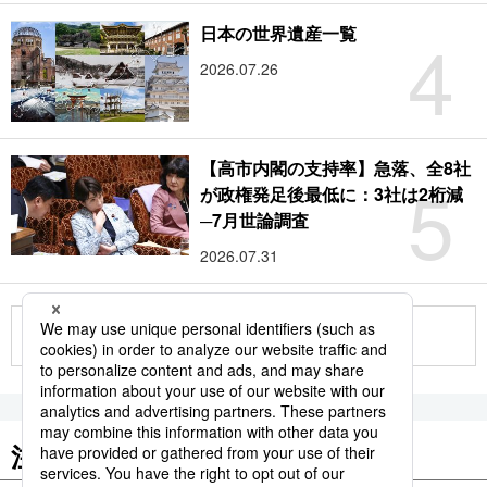
4
日本の世界遺産一覧
2026.07.26
【高市内閣の支持率】急落、全8社
5
が政権発足後最低に：3社は2桁減
─7月世論調査
2026.07.31
もっと見る
注目のキーワード