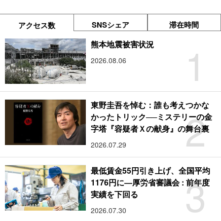
SNSシェア
滞在時間
アクセス数
1
熊本地震被害状況
2026.08.06
東野圭吾を悼む：誰も考えつかな
2
かったトリック──ミステリーの金
字塔『容疑者Ｘの献身』の舞台裏
2026.07.29
最低賃金55円引き上げ、全国平均
3
1176円に―厚労省審議会 : 前年度
実績を下回る
2026.07.30