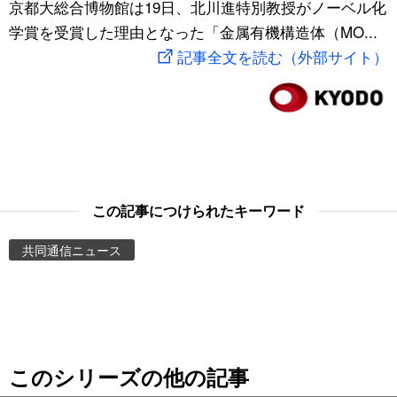
京都大総合博物館は19日、北川進特別教授がノーベル化
スポーツ・東京2020
文化
動画/Live
学賞を受賞した理由となった「金属有機構造体（MO...
記事全文を読む（外部サイト）
科学・技術
Books
暮らし
Cinema
スポーツ・東京2020
Topics
この記事につけられたキーワード
Images
共同通信ニュース
People
東京
このシリーズの他の記事
お知らせ