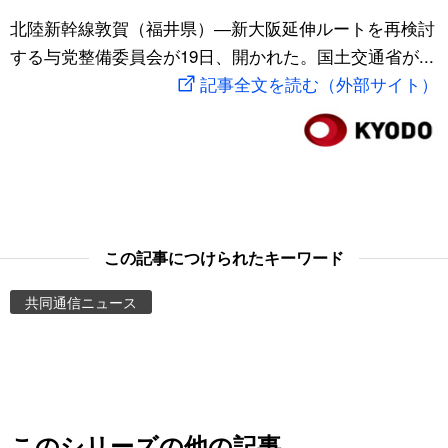
スポーツ・東京2020
北陸新幹線敦賀（福井県）―新大阪延伸ルートを再検討
文化
動画/Live
する与党整備委員会が19日、開かれた。国土交通省が...
記事全文を読む（外部サイト）
科学・技術
Books
暮らし
Cinema
スポーツ・東京2020
Topics
Images
この記事につけられたキーワード
共同通信ニュース
People
東京
お知らせ
このシリーズの他の記事