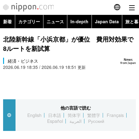
新着
カテゴリー
ニュース
In-depth
Japan Data
旅と暮
English
政治・外交
Topics
北陸新幹線「小浜京都」が優位 費用対効果で
简体字
8ルートを新試算
経済・ビジネス
Images
繁體字
カテゴリー
News
経済・ビジネス
from Japan
2026.06.19 18:35 / 2026.06.19 18:51
国際・海外
更新
People
Français
政治・外交
ニュース
社会
東京
Español
経済・ビジネス
トップ
In-depth
文化
お知らせ
العربية
他の言語で読む
国際
アーカイブ
Japan Data
科学・技術
English
日本語
简体字
繁體字
Français
Русский
Español
العربية
Русский
社会
旅と暮らし
暮らし