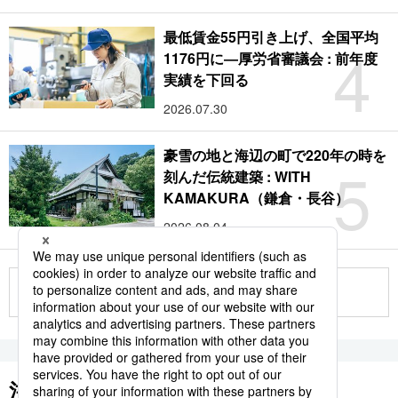
最低賃金55円引き上げ、全国平均
4
1176円に―厚労省審議会 : 前年度
実績を下回る
2026.07.30
豪雪の地と海辺の町で220年の時を
5
刻んだ伝統建築 : WITH
KAMAKURA（鎌倉・長谷）
2026.08.04
もっと見る
注目のキーワード