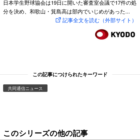
日本学生野球協会は19日に開いた審査室会議で17件の処
スポーツ・東京2020
文化
動画/Live
分を決め、和歌山・箕島高は部内でいじめがあった...
記事全文を読む（外部サイト）
科学・技術
Books
暮らし
Cinema
スポーツ・東京2020
Topics
この記事につけられたキーワード
Images
共同通信ニュース
People
東京
このシリーズの他の記事
お知らせ