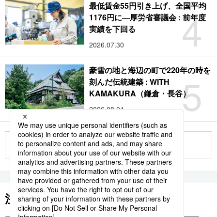
最低賃金55円引き上げ、全国平均
4
1176円に―厚労省審議会 : 前年度
実績を下回る
2026.07.30
豪雪の地と海辺の町で220年の時を
5
刻んだ伝統建築 : WITH
KAMAKURA（鎌倉・長谷）
2026.08.04
もっと見る
注目のキーワード