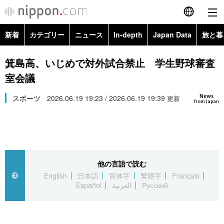
新着
カテゴリー
ニュース
In-depth
Japan Data
旅と暮
English
政治・外交
Topics
箕島高、いじめで対外試合禁止 学生野球審査
简体字
室会議
経済・ビジネス
Images
繁體字
カテゴリー
News
スポーツ
2026.06.19 19:23 / 2026.06.19 19:39
更新
from Japan
国際・海外
People
Français
政治・外交
ニュース
社会
東京
Español
経済・ビジネス
トップ
In-depth
文化
お知らせ
العربية
他の言語で読む
English
日本語
简体字
繁體字
Français
国際
アーカイブ
Japan Data
科学・技術
Español
العربية
Русский
Русский
社会
旅と暮らし
暮らし